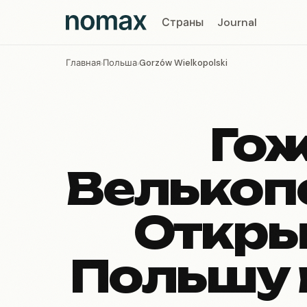
Страны
Journal
Главная
Польша
Gorzów Wielkopolski
›
›
Гож
Велькоп
Откры
Польшу 