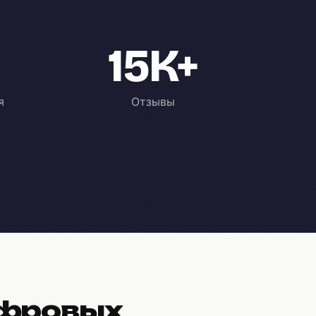
15K+
я
Отзывы
ифровых