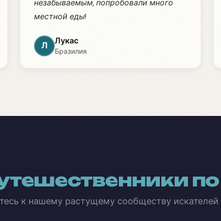
незабываемым, попробовали много
местной еды!
Лукас
Л
Бразилия
утешественники по
тесь к нашему растущему сообществу искателей