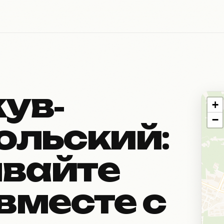
ув-
+
−
ольский:
вайте
вместе с