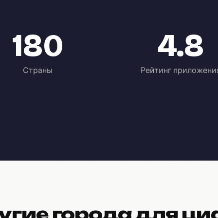
180
4.8
Страны
Рейтинг приложени
угие города для ц