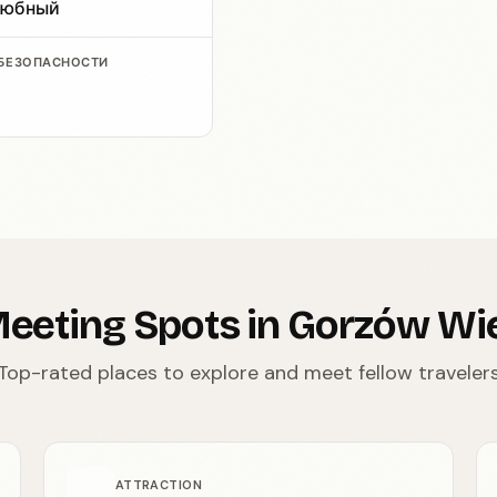
любный
 БЕЗОПАСНОСТИ
eeting Spots in Gorzów Wi
Top-rated places to explore and meet fellow traveler
ATTRACTION