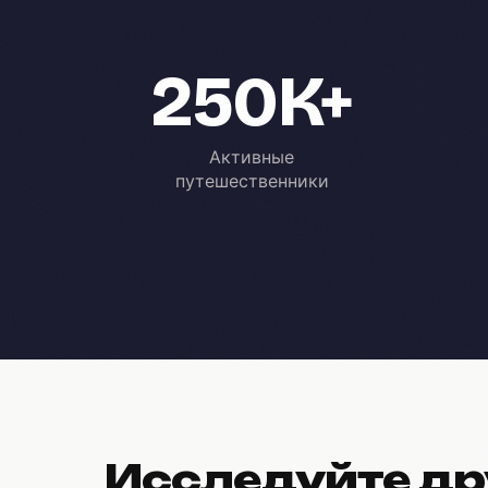
250K+
Активные
путешественники
Исследуйте др