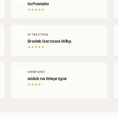
torfowisko
★
★
★
★
★
ATTRACTION
Środek Gorzowa Wlkp.
★
★
★
★
★
VIEWPOINT
widok na Wieprzyce
★
★
★
★
★