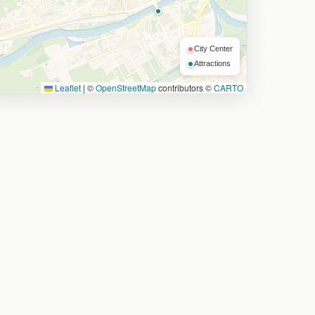
City Center
Attractions
Leaflet
|
©
OpenStreetMap
contributors ©
CARTO