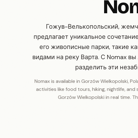
No
Гожув-Велькопольский, жемч
предлагает уникальное сочетание
его живописные парки, такие ка
видами на реку Варта. С Nomax вы
разделить эти неза
Nomax is available in Gorzów Wielkopolski, Pol
activities like food tours, hiking, nightlife, an
Gorzów Wielkopolski in real time. The