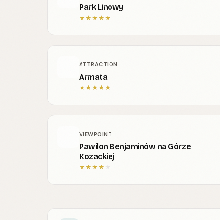
Park Linowy
★
★
★
★
★
ATTRACTION
Armata
★
★
★
★
★
VIEWPOINT
Pawilon Benjaminów na Górze
Kozackiej
★
★
★
★
★