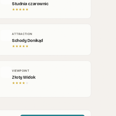
Studnia czarownic
★
★
★
★
★
ATTRACTION
Schody Donikąd
★
★
★
★
★
VIEWPOINT
Złoty Widok
★
★
★
★
★