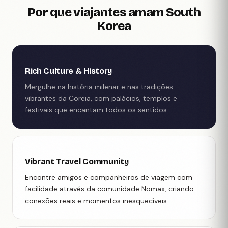
Por que viajantes amam South
Korea
Rich Culture & History
Mergulhe na história milenar e nas tradições
vibrantes da Coreia, com palácios, templos e
festivais que encantam todos os sentidos.
Vibrant Travel Community
Encontre amigos e companheiros de viagem com
facilidade através da comunidade Nomax, criando
conexões reais e momentos inesquecíveis.