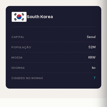
South Korea
Seoul
CAPITAL
52M
POPULAÇÃO
KRW
MOEDA
ko
IDIOMAS
7
CIDADES NO NOMAX