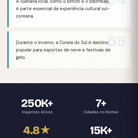
04
A culinária local, como o kimchi e o bibimbap,
é parte essencial da experiência cultural sul-
coreana.
05
Durante o inverno, a Coreia do Sul é destino
popular para esportes de neve e festivais de
gelo.
250K+
7+
Viajantes Ativos
Cidades no Nomax
4.8★
15K+