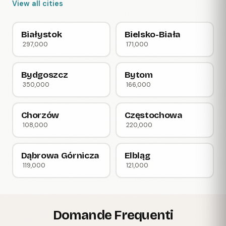
View all cities
Białystok
Bielsko-Biała
297,000
171,000
Bydgoszcz
Bytom
350,000
166,000
Chorzów
Częstochowa
108,000
220,000
Dąbrowa Górnicza
Elbląg
119,000
121,000
Domande Frequenti