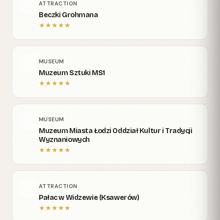
ATTRACTION
Beczki Grohmana
★
★
★
★
★
MUSEUM
Muzeum Sztuki MS1
★
★
★
★
★
MUSEUM
Muzeum Miasta Łodzi Oddział Kultur i Tradycji
Wyznaniowych
★
★
★
★
★
ATTRACTION
Pałac w Widzewie (Ksawerów)
★
★
★
★
★