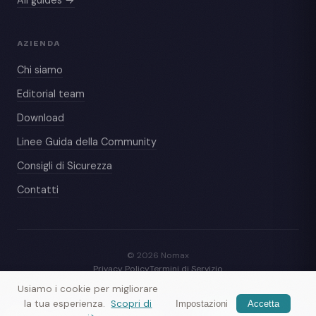
AZIENDA
Chi siamo
Editorial team
Download
Linee Guida della Community
Consigli di Sicurezza
Contatti
© 2026 Nomax
Privacy Policy
Termini di Servizio
Usiamo i cookie per migliorare
la tua esperienza.
Scopri di
Impostazioni
Accetta
Nomax
— incontra viaggiatori vicino
Scarica l'app