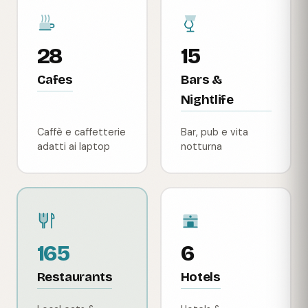
28
15
Cafes
Bars &
Nightlife
Caffè e caffetterie
Bar, pub e vita
adatti ai laptop
notturna
165
6
Restaurants
Hotels