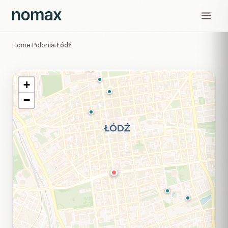
Home
Polonia
Łódź
›
›
+
−