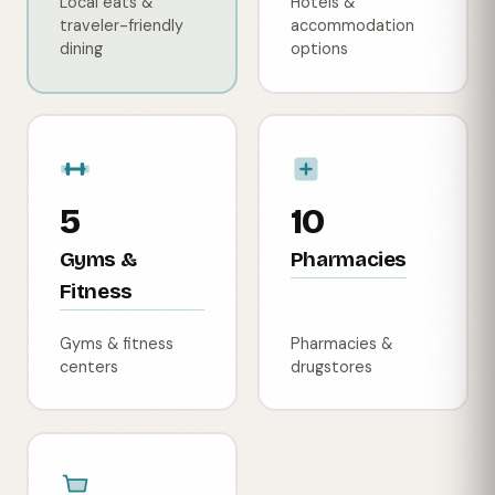
Local eats &
Hotels &
traveler-friendly
accommodation
dining
options
5
10
Gyms &
Pharmacies
Fitness
Gyms & fitness
Pharmacies &
centers
drugstores