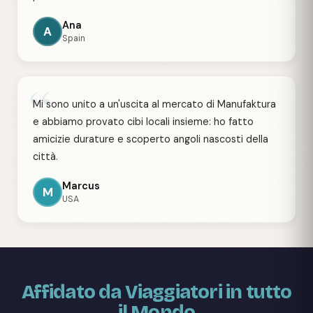
Ana
A
Spain
“
Mi sono unito a un'uscita al mercato di Manufaktura
e abbiamo provato cibi locali insieme: ho fatto
amicizie durature e scoperto angoli nascosti della
città.
Marcus
M
USA
Affidato da Viaggiatori in tutto
il Mondo