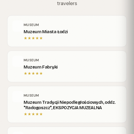
travelers
MUSEUM
Muzeum Miasta Łodzi
★
★
★
★
★
MUSEUM
Muzeum Fabryki
★
★
★
★
★
MUSEUM
Muzeum Tradycji Niepodległościowych, oddz.
"Radogoszcz", EKSPOZYCJA MUZEALNA
★
★
★
★
★