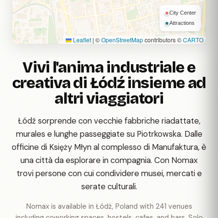
City Center
Attractions
Leaflet
|
©
OpenStreetMap
contributors ©
CARTO
Vivi l'anima industriale e
creativa di Łódź insieme ad
altri viaggiatori
Łódź sorprende con vecchie fabbriche riadattate,
murales e lunghe passeggiate su Piotrkowska. Dalle
officine di Księży Młyn al complesso di Manufaktura, è
una città da esplorare in compagnia. Con Nomax
trovi persone con cui condividere musei, mercati e
serate culturali.
Nomax is available in Łódź, Poland with 241 venues
including coworking spaces, hostels, cafes, and bars. Solo