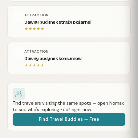
ATTRACTION
Dawny budynek straży pożarnej
★
★
★
★
★
ATTRACTION
Dawny budynek konsumów
★
★
★
★
★
Find travelers visiting the same spots — open Nomax
to see who's exploring Łódź right now.
Find Travel Buddies — Free