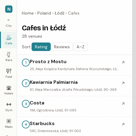
N
Home
›
Poland
›
Łódź
›
Cafes
←
City
Cafes in Łódź
28 venues
Cafe
Sort:
Rating
Reviews
A–Z
Bars
Prosto z Mostu
↗
1
25, Aleja Księdza Kardynała Stefana Wyszyńskiego, Łódź, 94-048
Food
Kawiarnia Palmiarnia
↗
2
61, Aleja Marszałka Józefa Piłsudskiego, Łódź, 90-368
Hotels
Costa
↗
3
Gym
19A, Ogrodowa, Łódź, 91-065
Starbucks
↗
4
Meds
58C, Drewnowska, Łódź, 91-002