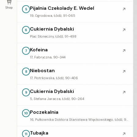
Pijalnia Czekolady E. Wedel
Shop
↗
5
19, Ogrodowa, Łódź, 91-065
Cukiernia Dybalski
↗
6
Plac Słoneczny, Łódź, 91-498
Kofeina
↗
7
17, Fabryczna, 90-344
Niebostan
↗
8
17, Piotrkowska, Łódź, 90-406
Cukiernia Dybalski
↗
9
5, Stefana Jaracza, Łódź, 90-264
Poczekalnia
10
16, Pułkownika Doktora Stanisława Więckowskiego, Łódź, 90-001
Tubajka
↗
11