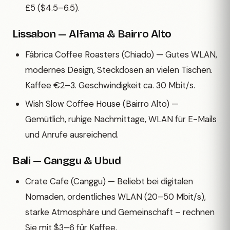
£5 ($4.5–6.5).
Lissabon — Alfama & Bairro Alto
Fábrica Coffee Roasters (Chiado) — Gutes WLAN,
modernes Design, Steckdosen an vielen Tischen.
Kaffee €2–3. Geschwindigkeit ca. 30 Mbit/s.
Wish Slow Coffee House (Bairro Alto) —
Gemütlich, ruhige Nachmittage, WLAN für E-Mails
und Anrufe ausreichend.
Bali — Canggu & Ubud
Crate Cafe (Canggu) — Beliebt bei digitalen
Nomaden, ordentliches WLAN (20–50 Mbit/s),
starke Atmosphäre und Gemeinschaft – rechnen
Sie mit $3–6 für Kaffee.