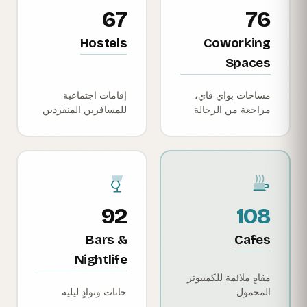
67
76
Hostels
Coworking
Spaces
مساحات بواي فاي،
إقامات اجتماعية
مراجعة من الرحالة
للمسافرين المنفردين
92
108
Bars &
Cafes
Nightlife
مقاهٍ ملائمة للكمبيوتر
المحمول
حانات ونوادٍ ليلية