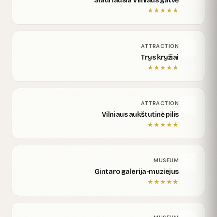
Siauriausia Vilniaus gatvė
★
★
★
★
★
ATTRACTION
Trys kryžiai
★
★
★
★
★
ATTRACTION
Vilniaus aukštutinė pilis
★
★
★
★
★
MUSEUM
Gintaro galerija-muziejus
★
★
★
★
★