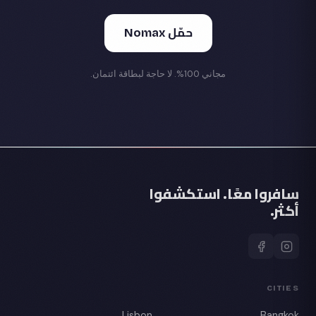
حمّل Nomax
مجاني 100%. لا حاجة لبطاقة ائتمان.
سافروا معًا. استكشفوا
أكثر.
CITIES
Lisbon
Bangkok