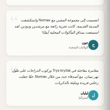
“
انضممت إلى مجموعة المشي مع Nomax واستكشفت
المدينة القديمة، كانت تجربة رائعة مع مرشدين ودودين. لقد
استمتعت بمذاق المأكولات المحلية أيضًا!
جون
ج
الولايات المتحدة
“
مغامرة مفاجئة في Trys kryžiai وركوب الدراجات على طول
نهر نيمان، مع أصدقاء جدد من خلال Nomax. حقًا جعلت
رحلتي فريدة ومليئة بالذكريات.
ليليان
ل
أستراليا