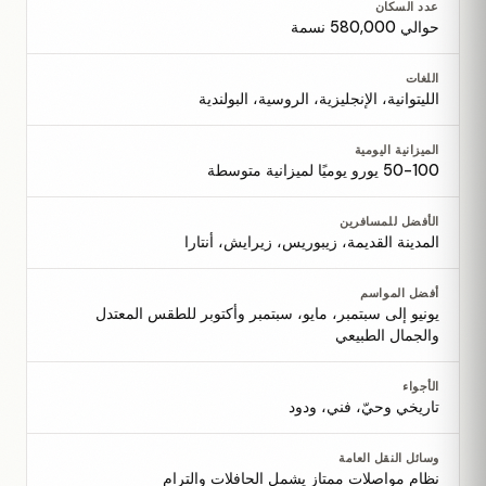
عدد السكان
حوالي 580,000 نسمة
اللغات
الليتوانية، الإنجليزية، الروسية، البولندية
الميزانية اليومية
50-100 يورو يوميًا لميزانية متوسطة
الأفضل للمسافرين
المدينة القديمة، زيبوريس، زيرايش، أنتارا
أفضل المواسم
يونيو إلى سبتمبر، مايو، سبتمبر وأكتوبر للطقس المعتدل
والجمال الطبيعي
الأجواء
تاريخي وحيّ، فني، ودود
وسائل النقل العامة
نظام مواصلات ممتاز يشمل الحافلات والترام