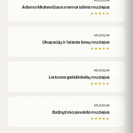
MUSEUM
Adomo Mickevičiaus memorialinis muziejus
★
★
★
★
★
MUSEUM
Okupacijų ir laisvės kovų muziejus
★
★
★
★
★
MUSEUM
Lietuvos geležinkelių muziejus
★
★
★
★
★
MUSEUM
Bažnytinio paveldo muziejus
★
★
★
★
★