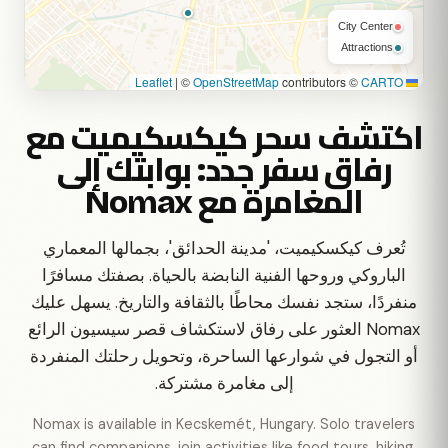
City Center
Attractions
|
©
OpenStreetMap
contributors ©
CARTO
Leaflet
اكتشف سحر كيكسكيميت مع
رفاق سفر جدد: بوابتك إلى
المغامرة مع Nomax
تُعرف كيكسكيميت، 'مدينة الحدائق'، بجمالها المعماري
الباروكي وروحها الفنية النابضة بالحياة. بصفتك مسافرًا
منفردًا، ستجد نفسك محاطًا بالثقافة والتاريخ. يسهل عليك
Nomax العثور على رفاق لاستكشاف قصر سيسيون الرائع
أو التجول في شوارعها الساحرة، وتحويل رحلتك المنفردة
إلى مغامرة مشتركة.
Nomax is available in Kecskemét, Hungary. Solo travelers
can find companions, join activities like food tours, hiking,