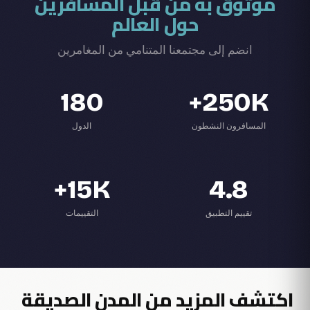
موثوق به من قبل المسافرين
حول العالم
انضم إلى مجتمعنا المتنامي من المغامرين
180
250K+
المسافرون النشطون
الدول
15K+
4.8
تقييم التطبيق
التقييمات
اكتشف المزيد من المدن الصديقة