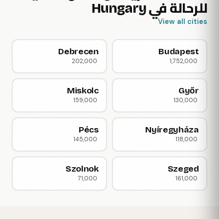
للرحالة في Hungary
View all cities
Debrecen
Budapest
202,000
1,752,000
Miskolc
Győr
159,000
130,000
Pécs
Nyíregyháza
145,000
118,000
Szolnok
Szeged
71,000
161,000