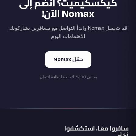
كيكسكيميت؟ انضم إلى
Nomax الآن!
قم بتحميل Nomax وابدأ التواصل مع مسافرين يشاركونك
الاهتمامات اليوم
حمّل Nomax
مجاني 100%. لا حاجة لبطاقة ائتمان.
سافروا معًا. استكشفوا
أكثر.