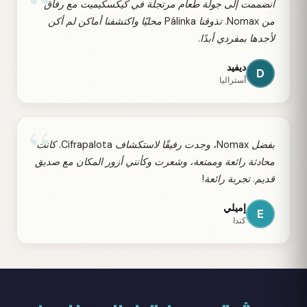
“
انضممت إلى جولة طعام مرتجلة في كيكسكيميت مع رفاق
من Nomax. تذوقنا Pálinka محليًا واكتشفنا أماكن لم أكن
لأجدها بمفردي أبدًا.
ديفيد
D
أستراليا
“
بفضل Nomax، وجدت رفيقًا لاستكشاف Cifrapalota. كانت
محادثة رائعة وممتعة، وشعرت وكأنني أزور المكان مع صديق
قديم. تجربة رائعة!
إميلي
E
كندا