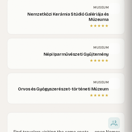
MUSEUM
Nemzetközi Kerámia Stúdió Galériája és
Múzeuma
★
★
★
★
★
MUSEUM
Népi Iparművészeti Gyűjtemény
★
★
★
★
★
MUSEUM
Orvos és Gyógyszerészet-történeti Múzeum
★
★
★
★
★
Find travelers visiting the same spots — open Nomax