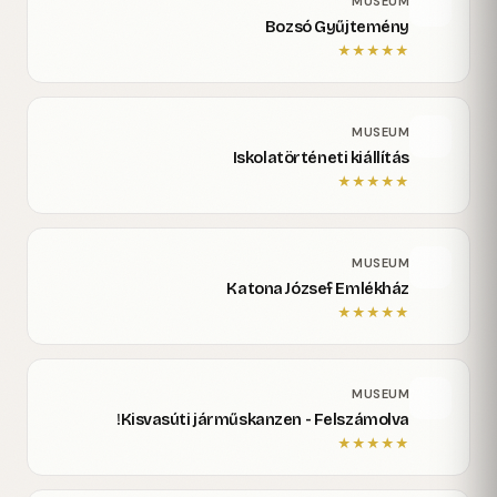
MUSEUM
Bozsó Gyűjtemény
★
★
★
★
★
MUSEUM
Iskolatörténeti kiállítás
★
★
★
★
★
MUSEUM
Katona József Emlékház
★
★
★
★
★
MUSEUM
Kisvasúti járműskanzen - Felszámolva!
★
★
★
★
★