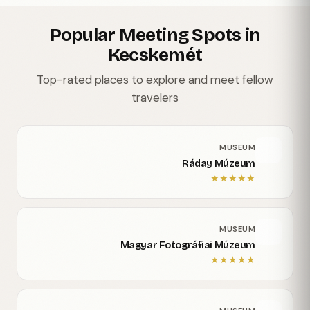
Popular Meeting Spots in
Kecskemét
Top-rated places to explore and meet fellow
travelers
MUSEUM
Ráday Múzeum
★
★
★
★
★
MUSEUM
Magyar Fotográfiai Múzeum
★
★
★
★
★