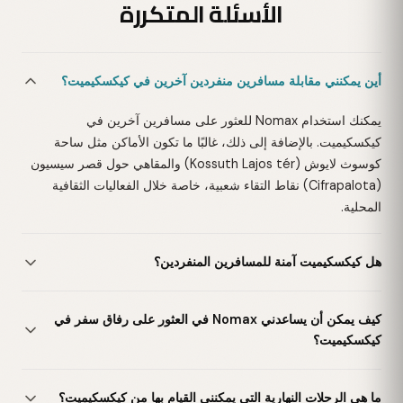
الأسئلة المتكررة
أين يمكنني مقابلة مسافرين منفردين آخرين في كيكسكيميت؟
يمكنك استخدام Nomax للعثور على مسافرين آخرين في
كيكسكيميت. بالإضافة إلى ذلك، غالبًا ما تكون الأماكن مثل ساحة
كوسوث لايوش (Kossuth Lajos tér) والمقاهي حول قصر سيسيون
(Cifrapalota) نقاط التقاء شعبية، خاصة خلال الفعاليات الثقافية
المحلية.
هل كيكسكيميت آمنة للمسافرين المنفردين؟
كيف يمكن أن يساعدني Nomax في العثور على رفاق سفر في
كيكسكيميت؟
ما هي الرحلات النهارية التي يمكنني القيام بها من كيكسكيميت؟