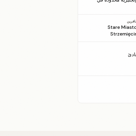
افرين
Stare Miasto
Strzemięci
ادئ