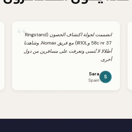
“
انضممت لجولة اكتشاف الحصون (Ringstand
58c nr 37 وIR10L) مع فريق Nomax، وشاهدنا
أطلالا لا تُنسى وتعرفت على مسافرين من دول
أخرى.
Sara
S
Spain