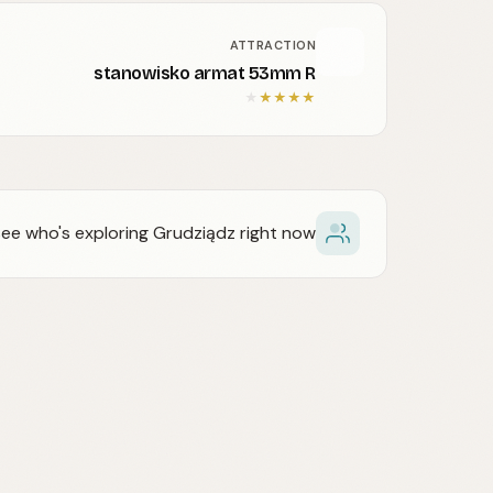
ATTRACTION
stanowisko armat 53mm R
★
★
★
★
★
ee who's exploring Grudziądz right now.