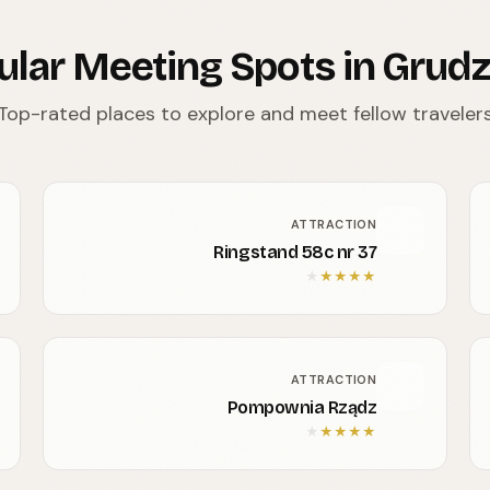
ular Meeting Spots in Grudz
Top-rated places to explore and meet fellow traveler
ATTRACTION
Ringstand 58c nr 37
★
★
★
★
★
ATTRACTION
Pompownia Rządz
★
★
★
★
★