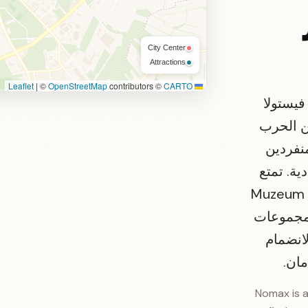
City Center
Attractions
|
©
OpenStreetMap
contributors ©
CARTO
Leaflet
فيستولا
ن الحرب
منفردين
ية. تمتع
S وزيارة Muzeum misyjne
ال Ringstand وIR10L مع مجموعات
 على الانضمام
ان.
Nomax is a