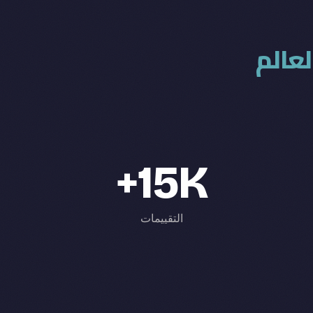
عالم
15K+
التقييمات