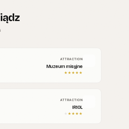
iądz
s
ATTRACTION
Muzeum misyjne
★
★
★
★
★
ATTRACTION
IR10L
★
★
★
★
★