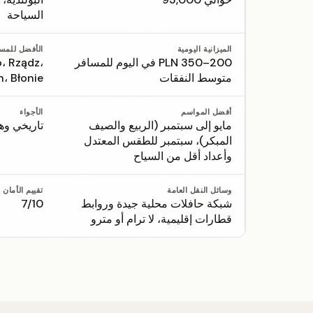
السياحة
الميزانية اليومية
الأفضل للمس
200–350 PLN في اليوم للمسافر
، Rządz،
متوسط النفقات
n، Błonie
أفضل المواسم
الأجواء
مايو إلى سبتمبر (الربيع والصيف
تاريخي وه
المبكر)، سبتمبر للطقس المعتدل
وأعداد أقل من السياح
وسائل النقل العامة
تقييم الأمان
شبكة حافلات محلية جيدة وروابط
7/10
قطارات إقليمية، لا ترام أو مترو