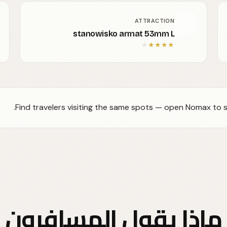
ATTRACTION
stanowisko armat 53mm L
★
★
★
★
★
Find travelers visiting the same spots — open Nomax to s
ماذا يقول المسافرون