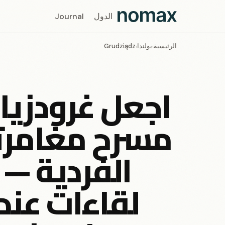
الدول
Journal
الرئيسية
بولندا
Grudziądz
›
›
اجعل غرودزيان
مسرح مغامر
الفردية —
لقاءات عند