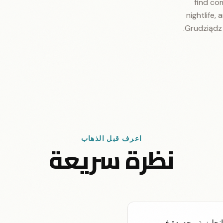
find com
nightlife,
Grudziądz i
اعرف قبل الذهاب
نظرة سريعة
 إنجليزية محدودة في