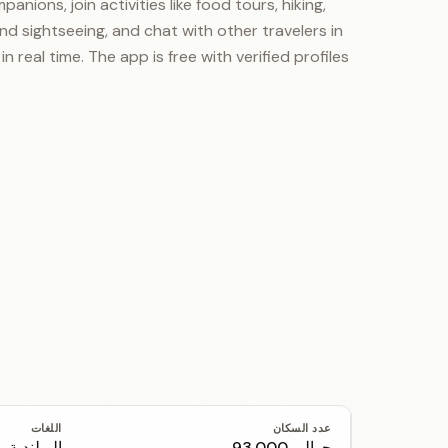
panions, join activities like food tours, hiking,
 and sightseeing, and chat with other travelers in
n real time. The app is free with verified profiles.
عدد السكان
اللغات
حوالي 93,000
البولندية،