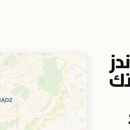
دز
تك