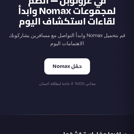
في غرونوبل — انضم
لمجموعات Nomax وابدأ
لقاءات استكشاف اليوم
قم بتحميل Nomax وابدأ التواصل مع مسافرين يشاركونك
الاهتمامات اليوم
حمّل Nomax
مجاني 100%. لا حاجة لبطاقة ائتمان.