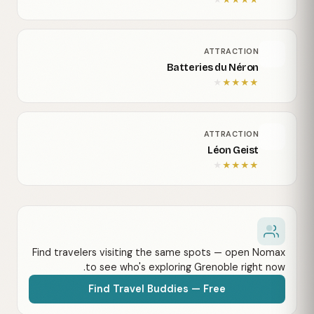
★
★
★
★
★
ATTRACTION
Batteries du Néron
★
★
★
★
★
ATTRACTION
Léon Geist
★
★
★
★
★
Find travelers visiting the same spots — open Nomax
to see who's exploring Grenoble right now.
Find Travel Buddies — Free