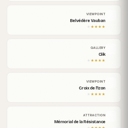
VIEWPOINT
Belvédère Vauban
★
★
★
★
★
GALLERY
Clik
★
★
★
★
★
VIEWPOINT
Croix de l'Izon
★
★
★
★
★
ATTRACTION
Mémorial de la Résistance