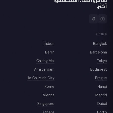
سافروا معًا. استكشفوا
أكثر.
CITIES
Lisbon
Bangkok
Berlin
Barcelona
Chiang Mai
Tokyo
Amsterdam
Budapest
Ho Chi Minh City
Prague
Rome
Hanoi
Vienna
Madrid
Singapore
Dubai
Athens
Porto