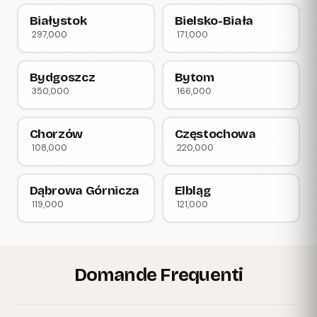
Białystok
Bielsko-Biała
297,000
171,000
Bydgoszcz
Bytom
350,000
166,000
Chorzów
Częstochowa
108,000
220,000
Dąbrowa Górnicza
Elbląg
119,000
121,000
Domande Frequenti