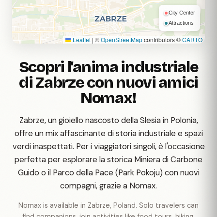
City Center
Attractions
Leaflet
|
©
OpenStreetMap
contributors ©
CARTO
Scopri l'anima industriale
di Zabrze con nuovi amici
Nomax!
Zabrze, un gioiello nascosto della Slesia in Polonia,
offre un mix affascinante di storia industriale e spazi
verdi inaspettati. Per i viaggiatori singoli, è l'occasione
perfetta per esplorare la storica Miniera di Carbone
Guido o il Parco della Pace (Park Pokoju) con nuovi
compagni, grazie a Nomax.
Nomax is available in Zabrze, Poland. Solo travelers can
find companions, join activities like food tours, hiking,