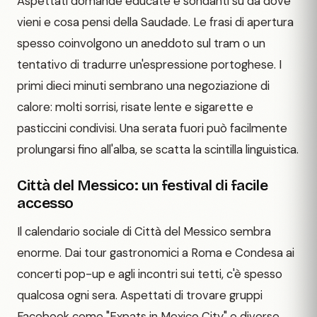
Aspettati domande educate e sondanti su da dove
vieni e cosa pensi della Saudade. Le frasi di apertura
spesso coinvolgono un aneddoto sul tram o un
tentativo di tradurre un'espressione portoghese. I
primi dieci minuti sembrano una negoziazione di
calore: molti sorrisi, risate lente e sigarette e
pasticcini condivisi. Una serata fuori può facilmente
prolungarsi fino all'alba, se scatta la scintilla linguistica.
Città del Messico: un festival di facile
accesso
Il calendario sociale di Città del Messico sembra
enorme. Dai tour gastronomici a Roma e Condesa ai
concerti pop-up e agli incontri sui tetti, c'è spesso
qualcosa ogni sera. Aspettati di trovare gruppi
Facebook come "Expats in Mexico City" e diverse