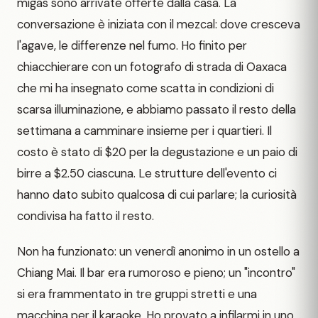
migas sono arrivate offerte dalla casa. La
conversazione è iniziata con il mezcal: dove cresceva
l'agave, le differenze nel fumo. Ho finito per
chiacchierare con un fotografo di strada di Oaxaca
che mi ha insegnato come scatta in condizioni di
scarsa illuminazione, e abbiamo passato il resto della
settimana a camminare insieme per i quartieri. Il
costo è stato di $20 per la degustazione e un paio di
birre a $2.50 ciascuna. Le strutture dell'evento ci
hanno dato subito qualcosa di cui parlare; la curiosità
condivisa ha fatto il resto.
Non ha funzionato: un venerdì anonimo in un ostello a
Chiang Mai. Il bar era rumoroso e pieno; un "incontro"
si era frammentato in tre gruppi stretti e una
macchina per il karaoke. Ho provato a infilarmi in uno