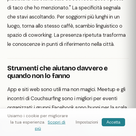
di taco che ho menzionato." La specificità segnala
che stavi ascoltando. Per soggiorni più lunghi in un
luogo, torna allo stesso caffè, scambio linguistico o
spazio di coworking. La presenza ripetuta trasforma
le conoscenze in punti di riferimento nella città.
Strumenti che aiutano davvero e
quando non lo fanno
App e siti web sono utili ma non magici. Meetup e gli
incontri di Couchsurfing sono i migliori per eventi
organizzati; i gruppi Facebook sono buoni per la scala
e i piani dell'ultimo minuto; le bacheche degli ostelli
Usiamo i cookie per migliorare
la tua esperienza.
Scopri di
Impostazioni
Accetta
sono un solido analogo se preferisci carta e appunti
Nomax
— incontra viaggiatori vicino
Scarica l'app
più
appuntati a una parete. I club di corsa e i tour a piedi