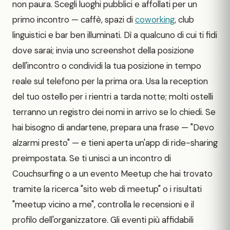
non paura. Scegli luoghi pubblici e affollati per un
primo incontro — caffè, spazi di
coworking
, club
linguistici e bar ben illuminati. Dì a qualcuno di cui ti fidi
dove sarai; invia uno screenshot della posizione
dell'incontro o condividi la tua posizione in tempo
reale sul telefono per la prima ora. Usa la reception
del tuo ostello per i rientri a tarda notte; molti ostelli
terranno un registro dei nomi in arrivo se lo chiedi. Se
hai bisogno di andartene, prepara una frase — "Devo
alzarmi presto" — e tieni aperta un'app di ride-sharing
preimpostata. Se ti unisci a un incontro di
Couchsurfing o a un evento Meetup che hai trovato
tramite la ricerca "sito web di meetup" o i risultati
"meetup vicino a me", controlla le recensioni e il
profilo dell'organizzatore. Gli eventi più affidabili