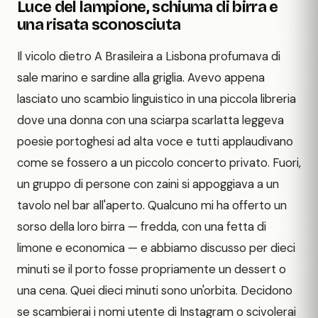
Luce del lampione, schiuma di birra e
una risata sconosciuta
Il vicolo dietro A Brasileira a Lisbona profumava di
sale marino e sardine alla griglia. Avevo appena
lasciato uno scambio linguistico in una piccola libreria
dove una donna con una sciarpa scarlatta leggeva
poesie portoghesi ad alta voce e tutti applaudivano
come se fossero a un piccolo concerto privato. Fuori,
un gruppo di persone con zaini si appoggiava a un
tavolo nel bar all'aperto. Qualcuno mi ha offerto un
sorso della loro birra — fredda, con una fetta di
limone e economica — e abbiamo discusso per dieci
minuti se il porto fosse propriamente un dessert o
una cena. Quei dieci minuti sono un'orbita. Decidono
se scambierai i nomi utente di Instagram o scivolerai