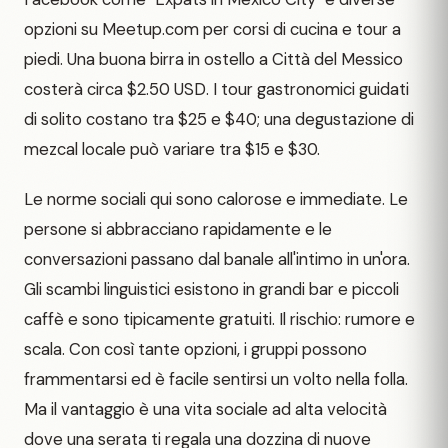
opzioni su Meetup.com per corsi di cucina e tour a
piedi. Una buona birra in ostello a Città del Messico
costerà circa $2.50 USD. I tour gastronomici guidati
di solito costano tra $25 e $40; una degustazione di
mezcal locale può variare tra $15 e $30.
Le norme sociali qui sono calorose e immediate. Le
persone si abbracciano rapidamente e le
conversazioni passano dal banale all'intimo in un'ora.
Gli scambi linguistici esistono in grandi bar e piccoli
caffè e sono tipicamente gratuiti. Il rischio: rumore e
scala. Con così tante opzioni, i gruppi possono
frammentarsi ed è facile sentirsi un volto nella folla.
Ma il vantaggio è una vita sociale ad alta velocità
dove una serata ti regala una dozzina di nuove