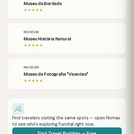
Museu do Bordado
★
★
★
★
★
MUSEUM
Museu História Natural
★
★
★
★
★
MUSEUM
Museu da Fotografia "Vicentes"
★
★
★
★
★
Find travelers visiting the same spots — open Nomax
to see who's exploring Funchal right now.
Find Travel Buddies — Free