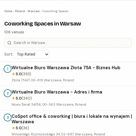
Home
›
Poland
›
Warsaw
›
Coworking Spaces
Coworking Spaces in Warsaw
106 venues
Sort:
Wirtualne Biuro Warszawa Złota 75A - Biznes Hub
1
★
5.0
(393)
Złota 75A/7, 00-819 Warszawa, Poland
Wirtualne Biuro Warszawa - Adres i firma
2
★
5.0
(340)
Nowy Świat 54/56, 00-363 Warszawa, Poland
CoSpot office & coworking | biura i lokale na wynajem |
3
Warszawa
★
5.0
(36)
Wincentego Rzymowskiego 34, 02-697 Warszawa, Poland