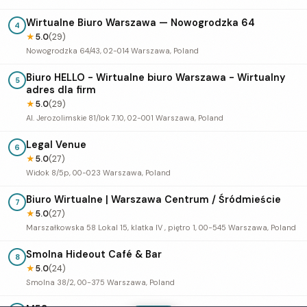
Wirtualne Biuro Warszawa — Nowogrodzka 64
4
★
5.0
(29)
Nowogrodzka 64/43, 02-014 Warszawa, Poland
Biuro HELLO - Wirtualne biuro Warszawa - Wirtualny
5
adres dla firm
★
5.0
(29)
Al. Jerozolimskie 81/lok 7.10, 02-001 Warszawa, Poland
Legal Venue
6
★
5.0
(27)
Widok 8/5p, 00-023 Warszawa, Poland
Biuro Wirtualne | Warszawa Centrum / Śródmieście
7
★
5.0
(27)
Marszałkowska 58 Lokal 15, klatka IV , piętro 1, 00-545 Warszawa, Poland
Smolna Hideout Café & Bar
8
★
5.0
(24)
Smolna 38/2, 00-375 Warszawa, Poland