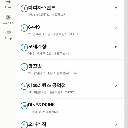
더피자스탠드
Gym
↗
5
39, 삼성로81길, 서울특별시
Laundry
6449
↗
6
21, 언주로168길, 서울특별시, 06017
Shop
오세계향
↗
7
14-5, 인사동12길, 서울특별시
장꼬방
8
27, 강남대로61길, 서울특별시, 06616
애슐리퀸즈 공덕점
↗
9
144, 마포대로, 서울특별시, 04212
DINE&DRINK
10
11, 서운로, 서울특별시
오다리집
↗
11