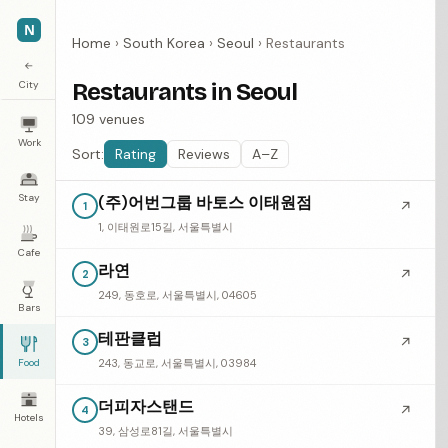
N
Home
›
South Korea
›
Seoul
›
Restaurants
←
City
Restaurants in Seoul
109 venues
Work
Sort:
Rating
Reviews
A–Z
Stay
(주)어번그룹 바토스 이태원점
↗
1
1, 이태원로15길, 서울특별시
Cafe
라연
↗
2
249, 동호로, 서울특별시, 04605
Bars
테판클럽
↗
3
Food
243, 동교로, 서울특별시, 03984
더피자스탠드
↗
4
Hotels
39, 삼성로81길, 서울특별시