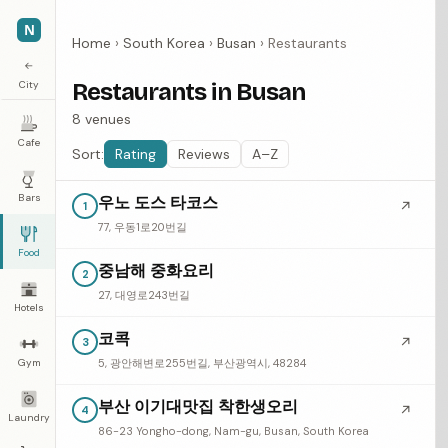
N
Home
›
South Korea
›
Busan
›
Restaurants
←
City
Restaurants in Busan
8 venues
Cafe
Sort:
Rating
Reviews
A–Z
Bars
우노 도스 타코스
↗
1
77, 우동1로20번길
Food
중남해 중화요리
2
27, 대영로243번길
Hotels
코콕
↗
3
Gym
5, 광안해변로255번길, 부산광역시, 48284
부산 이기대맛집 착한생오리
↗
4
Laundry
86-23 Yongho-dong, Nam-gu, Busan, South Korea