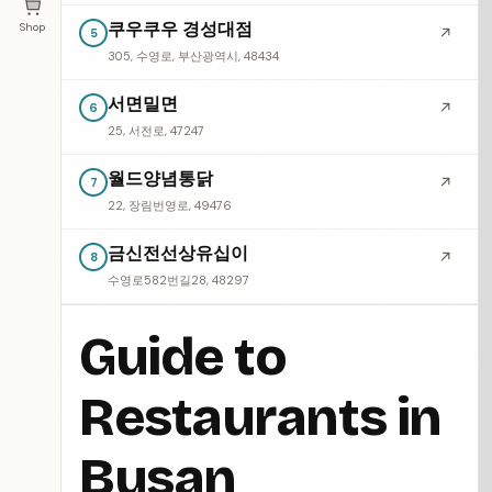
쿠우쿠우 경성대점
Shop
↗
5
305, 수영로, 부산광역시, 48434
서면밀면
↗
6
25, 서전로, 47247
월드양념통닭
↗
7
22, 장림번영로, 49476
금신전선상유십이
↗
8
수영로582번길28, 48297
Guide to
Restaurants in
Busan