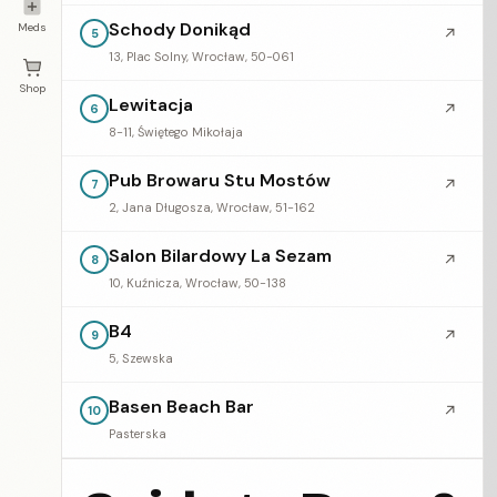
Schody Donikąd
Meds
↗
5
13, Plac Solny, Wrocław, 50-061
Shop
Lewitacja
↗
6
8-11, Świętego Mikołaja
Pub Browaru Stu Mostów
↗
7
2, Jana Długosza, Wrocław, 51-162
Salon Bilardowy La Sezam
↗
8
10, Kuźnicza, Wrocław, 50-138
B4
↗
9
5, Szewska
Basen Beach Bar
↗
10
Pasterska