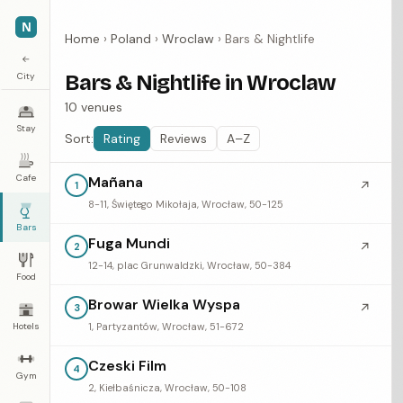
N
Home
›
Poland
›
Wroclaw
›
Bars & Nightlife
←
City
Bars & Nightlife in Wroclaw
10 venues
Stay
Sort:
Rating
Reviews
A–Z
Cafe
Mañana
↗
1
8-11, Świętego Mikołaja, Wrocław, 50-125
Bars
Fuga Mundi
↗
2
12-14, plac Grunwaldzki, Wrocław, 50-384
Food
Browar Wielka Wyspa
↗
3
Hotels
1, Partyzantów, Wrocław, 51-672
Czeski Film
4
Gym
2, Kiełbaśnicza, Wrocław, 50-108