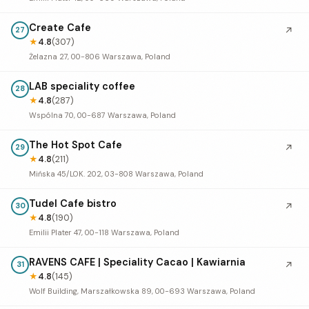
Create Cafe
↗
27
★
4.8
(307)
Żelazna 27, 00-806 Warszawa, Poland
LAB speciality coffee
28
★
4.8
(287)
Wspólna 70, 00-687 Warszawa, Poland
The Hot Spot Cafe
↗
29
★
4.8
(211)
Mińska 45/LOK. 202, 03-808 Warszawa, Poland
Tudel Cafe bistro
↗
30
★
4.8
(190)
Emilii Plater 47, 00-118 Warszawa, Poland
RAVENS CAFE | Speciality Cacao | Kawiarnia
↗
31
★
4.8
(145)
Wolf Building, Marszałkowska 89, 00-693 Warszawa, Poland