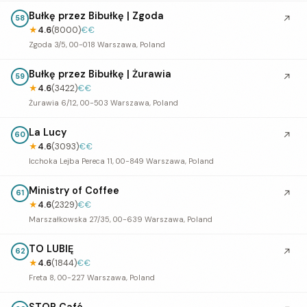
Bułkę przez Bibułkę | Zgoda
↗
58
★
4.6
(8000)
€€
Zgoda 3/5, 00-018 Warszawa, Poland
Bułkę przez Bibułkę | Żurawia
↗
59
★
4.6
(3422)
€€
Żurawia 6/12, 00-503 Warszawa, Poland
La Lucy
↗
60
★
4.6
(3093)
€€
Icchoka Lejba Pereca 11, 00-849 Warszawa, Poland
Ministry of Coffee
↗
61
★
4.6
(2329)
€€
Marszałkowska 27/35, 00-639 Warszawa, Poland
TO LUBIĘ
↗
62
★
4.6
(1844)
€€
Freta 8, 00-227 Warszawa, Poland
STOR Café