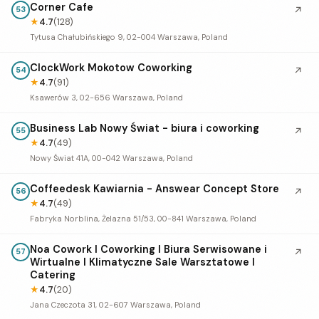
Corner Cafe
↗
53
★
4.7
(128)
Tytusa Chałubińskiego 9, 02-004 Warszawa, Poland
ClockWork Mokotow Coworking
↗
54
★
4.7
(91)
Ksawerów 3, 02-656 Warszawa, Poland
Business Lab Nowy Świat - biura i coworking
↗
55
★
4.7
(49)
Nowy Świat 41A, 00-042 Warszawa, Poland
Coffeedesk Kawiarnia - Answear Concept Store
↗
56
★
4.7
(49)
Fabryka Norblina, Żelazna 51/53, 00-841 Warszawa, Poland
Noa Cowork I Coworking I Biura Serwisowane i
↗
57
Wirtualne I Klimatyczne Sale Warsztatowe I
Catering
★
4.7
(20)
Jana Czeczota 31, 02-607 Warszawa, Poland