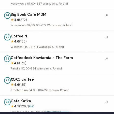
Koszykowa 61, 00-667 Warszawa, Poland
Big Book Cafe MDM
↗
74
★
4.6
(272)
Koszykowa 34/50, 00-677 Warszawa, Poland
Coffee!N
↗
75
★
4.6
(185)
Wileńska 14c, 03-414 Warszawa, Poland
Coffeedesk Kawiarnia - The Form
↗
76
★
4.6
(152)
Pańska 97, 00-834 Warszawa, Poland
XOXO coffee
77
★
4.6
(135)
Krochmalna 54, 00-864 Warszawa, Poland
Cafe Kafka
↗
78
★
4.5
(3267)
€€
Oboźna 3, 00-340 Warszawa, Poland