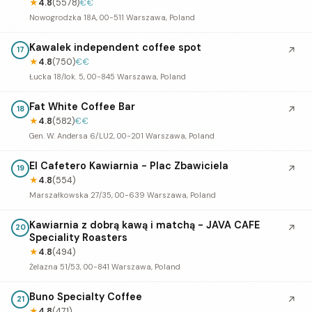
★
4.8
(5578)
€€
Nowogrodzka 18A, 00-511 Warszawa, Poland
Kawalek independent coffee spot
↗
17
★
4.8
(750)
€€
Łucka 18/lok. 5, 00-845 Warszawa, Poland
Fat White Coffee Bar
↗
18
★
4.8
(582)
€€
Gen. W. Andersa 6/LU2, 00-201 Warszawa, Poland
El Cafetero Kawiarnia - Plac Zbawiciela
↗
19
★
4.8
(554)
Marszałkowska 27/35, 00-639 Warszawa, Poland
Kawiarnia z dobrą kawą i matchą - JAVA CAFE
↗
20
Speciality Roasters
★
4.8
(494)
Żelazna 51/53, 00-841 Warszawa, Poland
Buno Specialty Coffee
↗
21
★
4.8
(471)