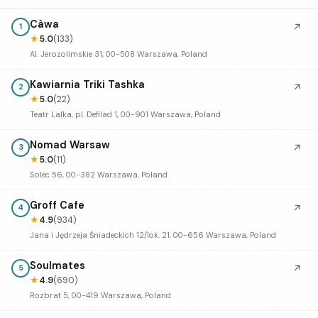
Càwa
↗
1
★
5.0
(133)
Al. Jerozolimskie 31, 00-508 Warszawa, Poland
Kawiarnia Triki Tashka
↗
2
★
5.0
(22)
Teatr Lalka, pl. Defilad 1, 00-901 Warszawa, Poland
Nomad Warsaw
↗
3
★
5.0
(11)
Solec 56, 00-382 Warszawa, Poland
Groff Cafe
↗
4
★
4.9
(934)
Jana i Jędrzeja Śniadeckich 12/lok. 21, 00-656 Warszawa, Poland
Soulmates
↗
5
★
4.9
(690)
Rozbrat 5, 00-419 Warszawa, Poland