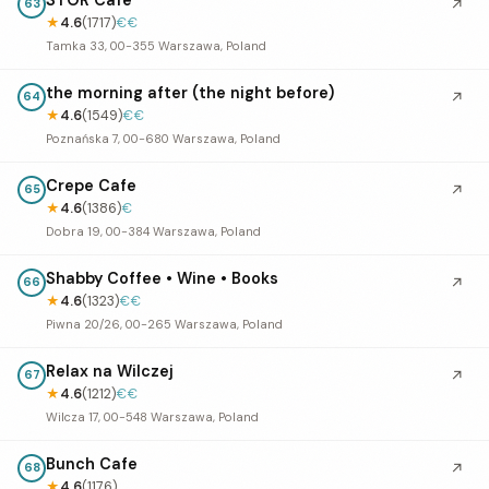
↗
63
★
4.6
(1717)
€€
Tamka 33, 00-355 Warszawa, Poland
the morning after (the night before)
↗
64
★
4.6
(1549)
€€
Poznańska 7, 00-680 Warszawa, Poland
Crepe Cafe
↗
65
★
4.6
(1386)
€
Dobra 19, 00-384 Warszawa, Poland
Shabby Coffee • Wine • Books
↗
66
★
4.6
(1323)
€€
Piwna 20/26, 00-265 Warszawa, Poland
Relax na Wilczej
↗
67
★
4.6
(1212)
€€
Wilcza 17, 00-548 Warszawa, Poland
Bunch Cafe
↗
68
★
4.6
(1176)