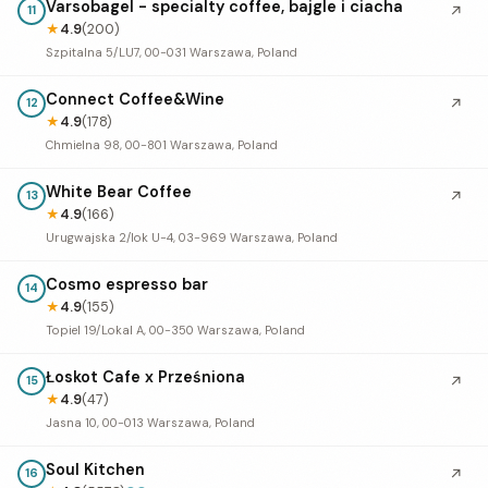
Varsobagel - specialty coffee, bajgle i ciacha
↗
11
★
4.9
(200)
Szpitalna 5/LU7, 00-031 Warszawa, Poland
Connect Coffee&Wine
↗
12
★
4.9
(178)
Chmielna 98, 00-801 Warszawa, Poland
White Bear Coffee
↗
13
★
4.9
(166)
Urugwajska 2/lok U-4, 03-969 Warszawa, Poland
Cosmo espresso bar
14
★
4.9
(155)
Topiel 19/Lokal A, 00-350 Warszawa, Poland
Łoskot Cafe x Prześniona
↗
15
★
4.9
(47)
Jasna 10, 00-013 Warszawa, Poland
Soul Kitchen
↗
16