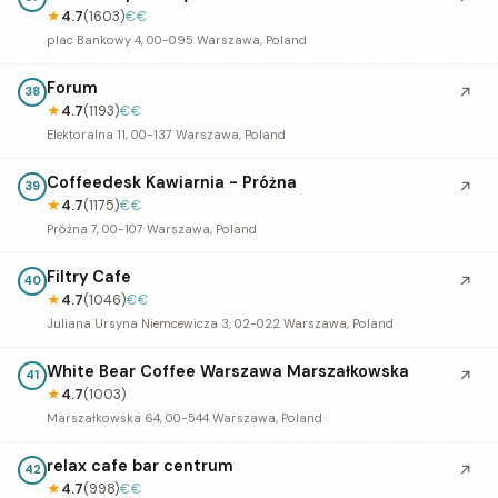
★
4.7
(1603)
€€
plac Bankowy 4, 00-095 Warszawa, Poland
Forum
↗
38
★
4.7
(1193)
€€
Elektoralna 11, 00-137 Warszawa, Poland
Coffeedesk Kawiarnia - Próżna
↗
39
★
4.7
(1175)
€€
Próżna 7, 00-107 Warszawa, Poland
Filtry Cafe
↗
40
★
4.7
(1046)
€€
Juliana Ursyna Niemcewicza 3, 02-022 Warszawa, Poland
White Bear Coffee Warszawa Marszałkowska
↗
41
★
4.7
(1003)
Marszałkowska 64, 00-544 Warszawa, Poland
relax cafe bar centrum
↗
42
★
4.7
(998)
€€