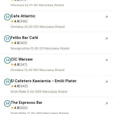
Obozowa 22, 01-161 Warszawa, Poland
Cafe Atlantic
↗
22
★
4.8
(436)
Chmielna 33, 00-021 Warszawa, Poland
Feliks Bar Café
↗
23
★
4.8
(401)
Nowogrodzka 15, 00-511 Warszawa, Poland
CIC Warsaw
↗
24
★
4.8
(347)
Chmielna 73, 00-801 Warszawa, Poland
El Cafetero Kawiarnia - Emilii Plater
↗
25
★
4.8
(340)
Emilii Plater 8, 00-699 Warszawa, Poland
The Espresso Bar
↗
26
★
4.8
(320)
Emilii Plater 12, 00-669 Warszawa, Poland