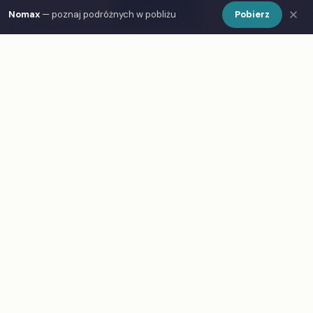
Show Map
Nomax
— poznaj podróżnych w pobliżu
Pobierz
Sklep z kawą "Pożegnanie z Afryką"
↗
79
★
4.5
(1826)
€€
Freta 4/6, 00-227 Warszawa, Poland
Lwowskie Croissanty
↗
80
★
4.5
(1764)
€€
Nowy Świat 37, 01-492 Warszawa, Poland
Cofeina
↗
81
★
4.5
(1656)
€€
Polna 54, 00-644 Warszawa, Poland
Caffee&Bistro Galeria Sztuki
↗
82
★
4.5
(1250)
€€
Ząbkowska 13, 03-737 Warszawa, Poland
Kawiarnia Patio
↗
83
★
4.5
(1235)
€€
Piwna 40/42, 00-288 Warszawa, Poland