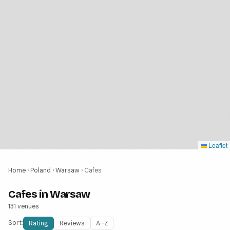
Leaflet
Home
›
Poland
›
Warsaw
›
Cafes
Cafes in Warsaw
131 venues
Sort:
Rating
Reviews
A–Z