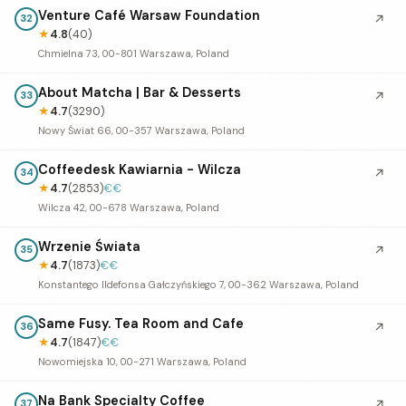
Venture Café Warsaw Foundation
↗
32
★
4.8
(40)
Chmielna 73, 00-801 Warszawa, Poland
About Matcha | Bar & Desserts
↗
33
★
4.7
(3290)
Nowy Świat 66, 00-357 Warszawa, Poland
Coffeedesk Kawiarnia - Wilcza
↗
34
★
4.7
(2853)
€€
Wilcza 42, 00-678 Warszawa, Poland
Wrzenie Świata
↗
35
★
4.7
(1873)
€€
Konstantego Ildefonsa Gałczyńskiego 7, 00-362 Warszawa, Poland
Same Fusy. Tea Room and Cafe
↗
36
★
4.7
(1847)
€€
Nowomiejska 10, 00-271 Warszawa, Poland
Na Bank Specialty Coffee
↗
37