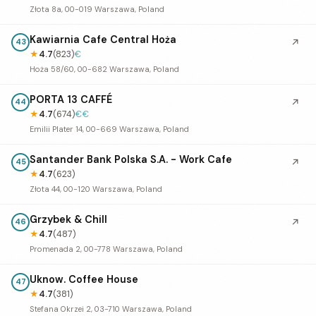
Złota 8a, 00-019 Warszawa, Poland
Kawiarnia Cafe Central Hoża
↗
43
★
4.7
(823)
€
Hoża 58/60, 00-682 Warszawa, Poland
PORTA 13 CAFFÉ
↗
44
★
4.7
(674)
€€
Emilii Plater 14, 00-669 Warszawa, Poland
Santander Bank Polska S.A. - Work Cafe
↗
45
★
4.7
(623)
Złota 44, 00-120 Warszawa, Poland
Grzybek & Chill
↗
46
★
4.7
(487)
Promenada 2, 00-778 Warszawa, Poland
Uknow. Coffee House
47
★
4.7
(381)
Stefana Okrzei 2, 03-710 Warszawa, Poland