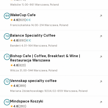
Waliców 11, 00-861 Warszawa, Poland
WakeCup Cafe
↗
69
★
4.6
(805)
€€
Franciszkańska 14, 00-214 Warszawa, Poland
Balance Speciality Coffee
↗
70
★
4.6
(690)
€€
Banderii 4, 01-164 Warszawa, Poland
Bishop Cafe | Coffee, Breakfast & Wine |
↗
71
Restauracja Warszawa
★
4.6
(623)
Wilcza 31, 00-544 Warszawa, Poland
Vennskap specialty coffee
↗
72
★
4.6
(389)
Mariana Zdziechowskiego 10/U4, 02-659 Warszawa, Poland
Mindspace Koszyki
↗
73
★
4.6
(280)