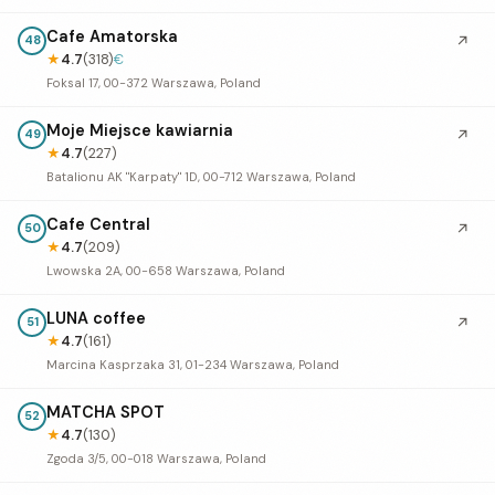
Cafe Amatorska
↗
48
★
4.7
(318)
€
Foksal 17, 00-372 Warszawa, Poland
Moje Miejsce kawiarnia
↗
49
★
4.7
(227)
Batalionu AK "Karpaty" 1D, 00-712 Warszawa, Poland
Cafe Central
↗
50
★
4.7
(209)
Lwowska 2A, 00-658 Warszawa, Poland
LUNA coffee
↗
51
★
4.7
(161)
Marcina Kasprzaka 31, 01-234 Warszawa, Poland
MATCHA SPOT
52
★
4.7
(130)
Zgoda 3/5, 00-018 Warszawa, Poland