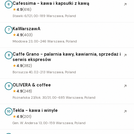
Cafessima - kawa i kapsułki z kawą
↗
6
★
4.9
(616)
Stawki 6/121, 00-189 Warszawa, Poland
KaWarszawA
7
★
4.9
(403)
Miodowa 23, 00-246 Warszawa, Poland
Caffe Grano - palarnia kawy, kawiarnia, sprzedaż i
↗
8
serwis ekspresów
★
4.9
(382)
Borsucza 40, 02-213 Warszawa, Poland
OLIVERA & coffee
↗
9
★
4.9
(248)
Poznańska 23/lok. 30/31, 00-685 Warszawa, Poland
Tekla - kawa i winyle
↗
10
★
4.9
(201)
Gen. W. Andersa 13, 00-159 Warszawa, Poland