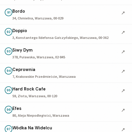
Bordo
↗
91
34, Chmielna, Warszawa, 00-029
Doppio
↗
92
3, Konstantego Ildefonsa Gałczyńskiego, Warszawa, 00-362
Siwy Dym
↗
93
378, Puławska, Warszawa, 02-845
Ceprownia
↗
94
7, Krakowskie Przedmieście, Warszawa
Hard Rock Cafe
↗
95
59, Złota, Warszawa, 00-120
Efes
↗
96
80, Aleja Niepodległości, Warszawa
Wódka Na Widelcu
↗
97