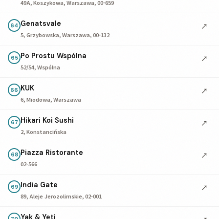
49A, Koszykowa, Warszawa, 00-659
Genatsvale
↗
64
5, Grzybowska, Warszawa, 00-132
Po Prostu Wspólna
↗
65
52/54, Wspólna
KUK
↗
66
6, Miodowa, Warszawa
Hikari Koi Sushi
↗
67
2, Konstancińska
Piazza Ristorante
↗
68
02-566
India Gate
↗
69
89, Aleje Jerozolimskie, 02-001
Yak & Yeti
70