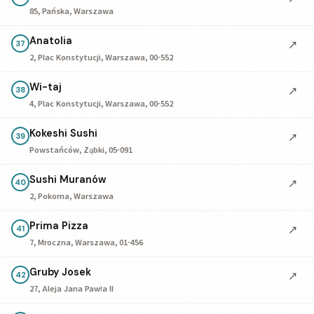
85, Pańska, Warszawa
Anatolia
↗
37
2, Plac Konstytucji, Warszawa, 00-552
Wi-taj
↗
38
4, Plac Konstytucji, Warszawa, 00-552
Kokeshi Sushi
↗
39
Powstańców, Ząbki, 05-091
Sushi Muranów
↗
40
2, Pokorna, Warszawa
Prima Pizza
↗
41
7, Mroczna, Warszawa, 01-456
Gruby Josek
↗
42
27, Aleja Jana Pawła II