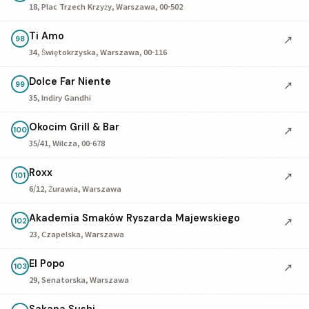
18, Plac Trzech Krzyży, Warszawa, 00-502
Ti Amo
↗
98
34, Świętokrzyska, Warszawa, 00-116
Dolce Far Niente
↗
99
35, Indiry Gandhi
Okocim Grill & Bar
↗
100
35/41, Wilcza, 00-678
Roxx
↗
101
6/12, Żurawia, Warszawa
Akademia Smaków Ryszarda Majewskiego
↗
102
23, Czapelska, Warszawa
El Popo
↗
103
29, Senatorska, Warszawa