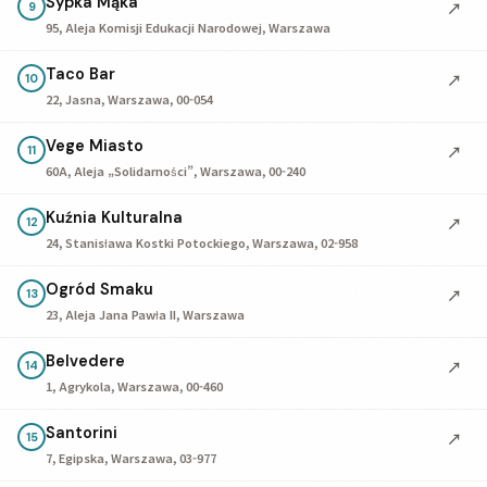
Sypka Mąka
↗
9
95, Aleja Komisji Edukacji Narodowej, Warszawa
Taco Bar
↗
10
22, Jasna, Warszawa, 00-054
Vege Miasto
↗
11
60A, Aleja „Solidarności”, Warszawa, 00-240
Kuźnia Kulturalna
↗
12
24, Stanisława Kostki Potockiego, Warszawa, 02-958
Ogród Smaku
↗
13
23, Aleja Jana Pawła II, Warszawa
Belvedere
↗
14
1, Agrykola, Warszawa, 00-460
Santorini
↗
15
7, Egipska, Warszawa, 03-977