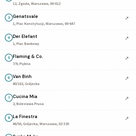
12, Zgoda, Warszawa, 00-012
Genatsvale
↗
3
1, Plac Konstytucji, Warszawa, 00-647
Der Elefant
↗
4
1, Plac Bankowy
Flaming & Co.
↗
5
7/9, Piękna
Van Binh
↗
6
80/102, Grójecka
Cucina Mia
↗
7
2, Bolesława Prusa
La Finestra
↗
8
46/50, Grójecka, Warszawa, 02-320