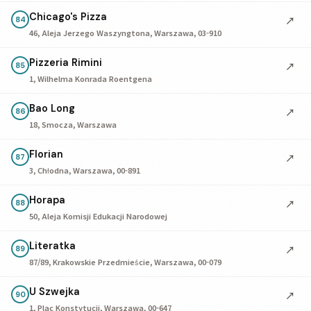
Chicago's Pizza
↗
84
46, Aleja Jerzego Waszyngtona, Warszawa, 03-910
Pizzeria Rimini
↗
85
1, Wilhelma Konrada Roentgena
Bao Long
↗
86
18, Smocza, Warszawa
Florian
↗
87
3, Chłodna, Warszawa, 00-891
Horapa
↗
88
50, Aleja Komisji Edukacji Narodowej
Literatka
↗
89
87/89, Krakowskie Przedmieście, Warszawa, 00-079
U Szwejka
↗
90
1, Plac Konstytucji, Warszawa, 00-647