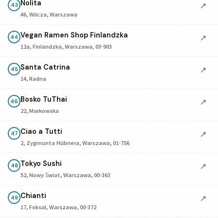
Nolita
↗
43
46, Wilcza, Warszawa
Vegan Ramen Shop Finlandzka
↗
44
12a, Finlandzka, Warszawa, 03-903
Santa Catrina
↗
45
14, Radna
Bosko TuThai
↗
46
22, Markowska
Ciao a Tutti
↗
47
2, Zygmunta Hübnera, Warszawa, 01-756
Tokyo Sushi
↗
48
52, Nowy Świat, Warszawa, 00-363
Chianti
↗
49
17, Foksal, Warszawa, 00-372