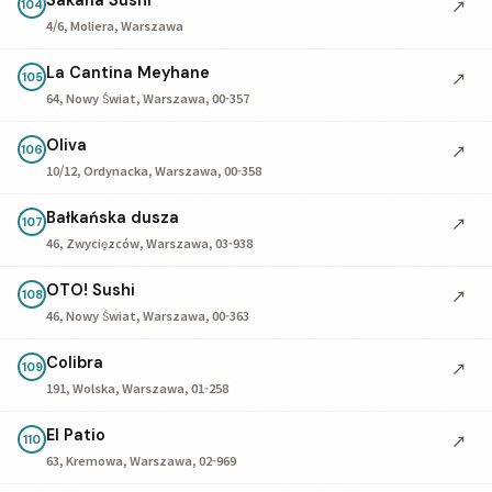
Sakana Sushi
↗
104
4/6, Moliera, Warszawa
La Cantina Meyhane
↗
105
64, Nowy Świat, Warszawa, 00-357
Oliva
↗
106
10/12, Ordynacka, Warszawa, 00-358
Bałkańska dusza
↗
107
46, Zwycięzców, Warszawa, 03-938
OTO! Sushi
↗
108
46, Nowy Świat, Warszawa, 00-363
Colibra
↗
109
191, Wolska, Warszawa, 01-258
El Patio
↗
110
63, Kremowa, Warszawa, 02-969