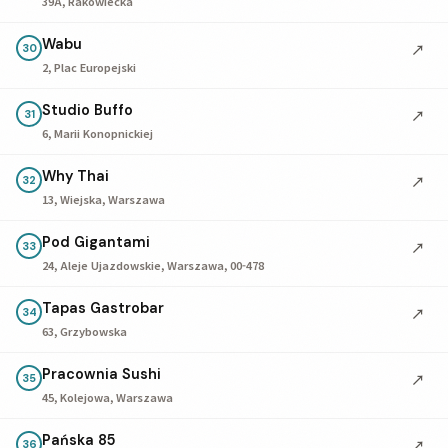
39A, Rakowiecka
Wabu
↗
30
2, Plac Europejski
Studio Buffo
↗
31
6, Marii Konopnickiej
Why Thai
↗
32
13, Wiejska, Warszawa
Pod Gigantami
↗
33
24, Aleje Ujazdowskie, Warszawa, 00-478
Tapas Gastrobar
↗
34
63, Grzybowska
Pracownia Sushi
↗
35
45, Kolejowa, Warszawa
Pańska 85
↗
36