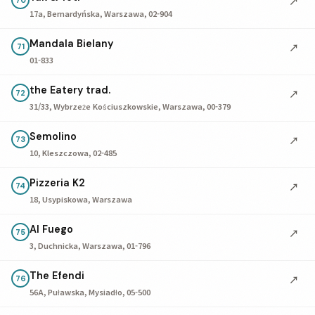
↗
17a, Bernardyńska, Warszawa, 02-904
Mandala Bielany
↗
71
01-833
the Eatery trad.
↗
72
31/33, Wybrzeże Kościuszkowskie, Warszawa, 00-379
Semolino
↗
73
10, Kleszczowa, 02-485
Pizzeria K2
↗
74
18, Usypiskowa, Warszawa
Al Fuego
↗
75
3, Duchnicka, Warszawa, 01-796
The Efendi
↗
76
56A, Puławska, Mysiadło, 05-500