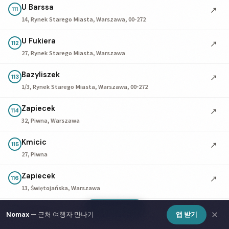
U Barssa
↗
111
14, Rynek Starego Miasta, Warszawa, 00-272
U Fukiera
↗
112
27, Rynek Starego Miasta, Warszawa
Bazyliszek
↗
113
1/3, Rynek Starego Miasta, Warszawa, 00-272
Zapiecek
↗
114
32, Piwna, Warszawa
Kmicic
↗
115
27, Piwna
Zapiecek
↗
116
13, Świętojańska, Warszawa
Show Map
Podwale
↗
117
Nomax
— 근처 여행자 만나기
앱 받기
25, Podwale, 00-261