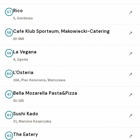
Rico
↗
57
5, Giełdowa
Cafe Klub Sporteum, Makowiecki-Catering
↗
58
03-068
La Vegana
↗
59
4, Zgoda
L'Osteria
↗
60
10A, Plac Konesera, Warszawa
Bella Mozarella Pasta&Pizza
↗
61
01-105
Sushi Kado
↗
62
31, Marcina Kasprzaka
The Eatery
↗
63