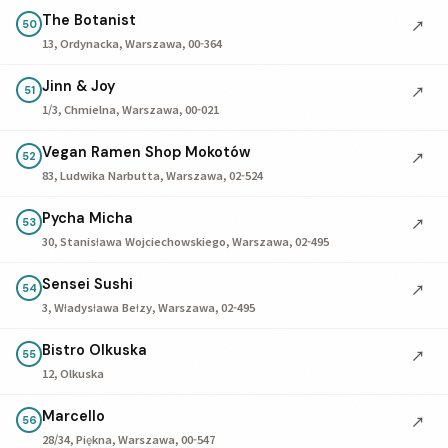
The Botanist
↗
50
13, Ordynacka, Warszawa, 00-364
Jinn & Joy
↗
51
1/3, Chmielna, Warszawa, 00-021
Vegan Ramen Shop Mokotów
↗
52
83, Ludwika Narbutta, Warszawa, 02-524
Pycha Micha
↗
53
30, Stanisława Wojciechowskiego, Warszawa, 02-495
Sensei Sushi
↗
54
3, Władysława Bełzy, Warszawa, 02-495
Bistro Olkuska
↗
55
12, Olkuska
Marcello
↗
56
28/34, Piękna, Warszawa, 00-547