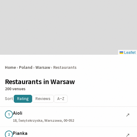
Leaflet
Home
›
Poland
›
Warsaw
›
Restaurants
Restaurants in Warsaw
200 venues
Sort:
Rating
Reviews
A–Z
Aioli
↗
1
18, Świętokrzyska, Warszawa, 00-052
Pianka
↗
2