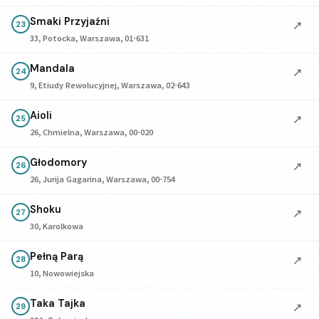
Smaki Przyjaźni
↗
23
33, Potocka, Warszawa, 01-631
Mandala
↗
24
9, Etiudy Rewolucyjnej, Warszawa, 02-643
Aioli
↗
25
26, Chmielna, Warszawa, 00-020
Głodomory
↗
26
26, Jurija Gagarina, Warszawa, 00-754
Shoku
↗
27
30, Karolkowa
Pełną Parą
↗
28
10, Nowowiejska
Taka Tajka
↗
29