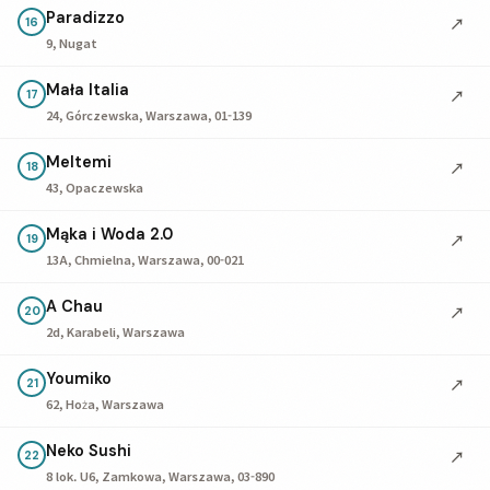
Paradizzo
↗
16
9, Nugat
Mała Italia
↗
17
24, Górczewska, Warszawa, 01-139
Meltemi
↗
18
43, Opaczewska
Mąka i Woda 2.0
↗
19
13A, Chmielna, Warszawa, 00-021
A Chau
↗
20
2d, Karabeli, Warszawa
Youmiko
↗
21
62, Hoża, Warszawa
Neko Sushi
↗
22
8 lok. U6, Zamkowa, Warszawa, 03-890