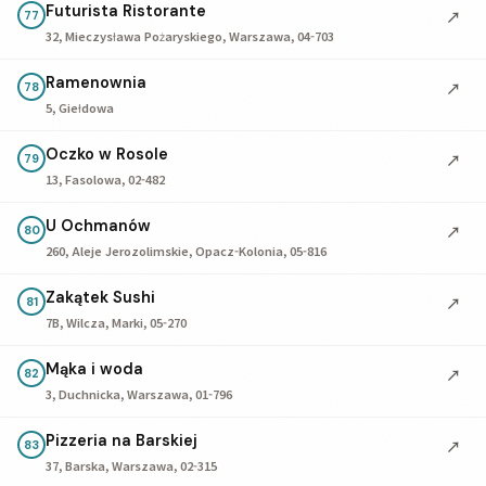
Futurista Ristorante
↗
77
32, Mieczysława Pożaryskiego, Warszawa, 04-703
Ramenownia
↗
78
5, Giełdowa
Oczko w Rosole
↗
79
13, Fasolowa, 02-482
U Ochmanów
↗
80
260, Aleje Jerozolimskie, Opacz-Kolonia, 05-816
Zakątek Sushi
↗
81
7B, Wilcza, Marki, 05-270
Mąka i woda
↗
82
3, Duchnicka, Warszawa, 01-796
Pizzeria na Barskiej
↗
83
37, Barska, Warszawa, 02-315