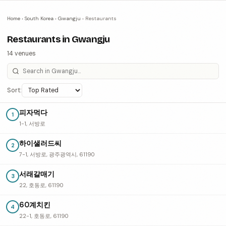
Home
›
South Korea
›
Gwangju
›
Restaurants
Restaurants in Gwangju
14 venues
Sort:
피자먹다
1
1-1, 서방로
하이샐러드씨
2
7-1, 서방로, 광주광역시, 61190
서래갈매기
3
22, 호동로, 61190
60계치킨
4
22-1, 호동로, 61190