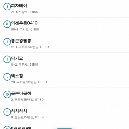
피자베이
5
21-1, 서방로, 61190
역전우동0410
6
88-1, 우치로, 61189
통큰왕짬뽕
7
12-1, 우치로90번길, 61189
당기요
8
9-2, 호동로, 61189
백소정
9
28, 우치로90번길, 61189
곱분이곱창
10
2, 호동로15번길, 61189
히치하치
11
8, 호동로15번길, 61189
타카라카레