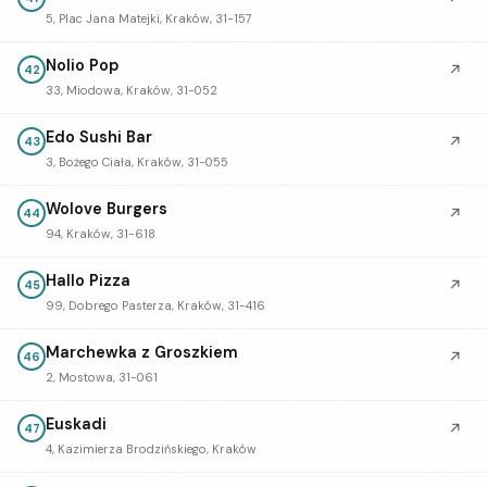
5, Plac Jana Matejki, Kraków, 31-157
Nolio Pop
↗
42
33, Miodowa, Kraków, 31-052
Edo Sushi Bar
↗
43
3, Bożego Ciała, Kraków, 31-055
Wolove Burgers
↗
44
94, Kraków, 31-618
Hallo Pizza
↗
45
99, Dobrego Pasterza, Kraków, 31-416
Marchewka z Groszkiem
↗
46
2, Mostowa, 31-061
Euskadi
↗
47
4, Kazimierza Brodzińskiego, Kraków