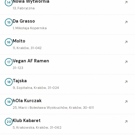
Nowa Wytwórnia
↗
14
13, Fabryczna
Da Grasso
↗
15
1, Mikołaja Kopernika
Molto
↗
16
11, Kraków, 31-042
Vegan AF Ramen
↗
17
31-123
Tajska
↗
18
9, Szpitalna, Kraków, 31-024
hOla Kurczak
↗
19
25, Marii i Bolesława Wysłouchów, Kraków, 30-611
Klub Kabaret
↗
20
5, Krakowska, Kraków, 31-062