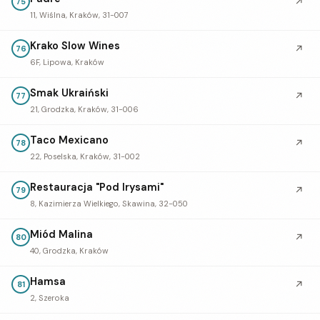
↗
75
11, Wiślna, Kraków, 31-007
Krako Slow Wines
↗
76
6F, Lipowa, Kraków
Smak Ukraiński
↗
77
21, Grodzka, Kraków, 31-006
Taco Mexicano
↗
78
22, Poselska, Kraków, 31-002
Restauracja "Pod Irysami"
↗
79
8, Kazimierza Wielkiego, Skawina, 32-050
Miód Malina
↗
80
40, Grodzka, Kraków
Hamsa
↗
81
2, Szeroka