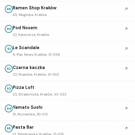
Ramen Shop Kraków
↗
89
65, Mogilska, Kraków
Pod Nosem
↗
90
22, Kanonicza, Kraków
Le Scandale
↗
91
9, Plac Nowy, Kraków, 31-056
Czarna kaczka
↗
92
22, Poselska, Kraków, 31-002
Pizza Loft
93
23, Stradomska, Kraków, 33-332
Yamato Sushi
↗
94
10, Poznańska, 30-012
Pasta Bar
↗
95
13, Sławkowska, Kraków, 31-016