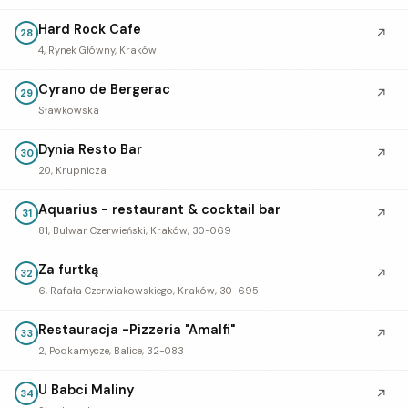
Hard Rock Cafe
↗
28
4, Rynek Główny, Kraków
Cyrano de Bergerac
↗
29
Sławkowska
Dynia Resto Bar
↗
30
20, Krupnicza
Aquarius - restaurant & cocktail bar
↗
31
81, Bulwar Czerwieński, Kraków, 30-069
Za furtką
↗
32
6, Rafała Czerwiakowskiego, Kraków, 30-695
Restauracja -Pizzeria "Amalfi"
↗
33
2, Podkamycze, Balice, 32-083
U Babci Maliny
↗
34