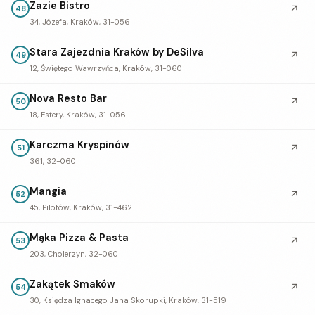
Zazie Bistro
↗
48
34, Józefa, Kraków, 31-056
Stara Zajezdnia Kraków by DeSilva
↗
49
12, Świętego Wawrzyńca, Kraków, 31-060
Nova Resto Bar
↗
50
18, Estery, Kraków, 31-056
Karczma Kryspinów
↗
51
361, 32-060
Mangia
↗
52
45, Pilotów, Kraków, 31-462
Mąka Pizza & Pasta
↗
53
203, Cholerzyn, 32-060
Zakątek Smaków
↗
54
30, Księdza Ignacego Jana Skorupki, Kraków, 31-519