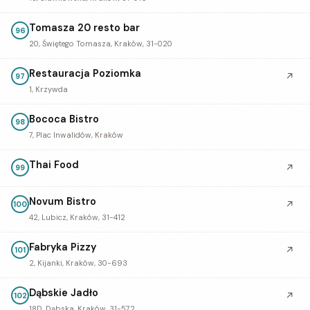
Tomasza 20 resto bar
96
20, Świętego Tomasza, Kraków, 31-020
Restauracja Poziomka
↗
97
1, Krzywda
Bococa Bistro
98
7, Plac Inwalidów, Kraków
Thai Food
↗
99
Novum Bistro
↗
100
42, Lubicz, Kraków, 31-412
Fabryka Pizzy
↗
101
2, Kijanki, Kraków, 30-693
Dąbskie Jadło
↗
102
18D, Dąbska, Kraków, 31-572