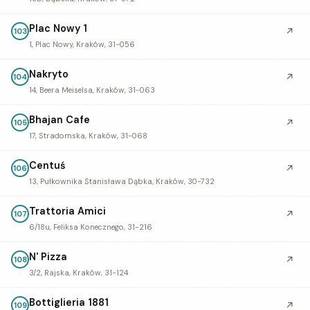
Plac Nowy 1
↗
103
1, Plac Nowy, Kraków, 31-056
Nakryto
↗
104
14, Beera Meiselsa, Kraków, 31-063
Bhajan Cafe
↗
105
17, Stradomska, Kraków, 31-068
Centuś
↗
106
13, Pułkownika Stanisława Dąbka, Kraków, 30-732
Trattoria Amici
↗
107
6/18u, Feliksa Konecznego, 31-216
N' Pizza
↗
108
3/2, Rajska, Kraków, 31-124
Bottiglieria 1881
↗
109