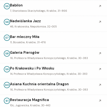
Babilon
↗
55
7, Stanisława Skarżyńskiego, Kraków, 31-866
Nadwiślanka Jazz
↗
56
46, Krakowska, Niepołomice, 32-005
Bar mleczny Miła
57
11, Bosaków, Kraków, 31-476
Galeria Pierogów
↗
58
16, Profesora Władysława Konopczyńskiego, Kraków, 30-383
Po Krakowsku i Po Włosku
↗
59
14, Profesora Władysława Konopczyńskiego, Kraków, 30-383
Asiana Kuchnia orientalna Dragon
↗
60
16, Profesora Władysława Konopczyńskiego, Kraków, 30-383
Restauracja Magnifica
↗
61
10c, Jugowicka, Kraków, 30-443