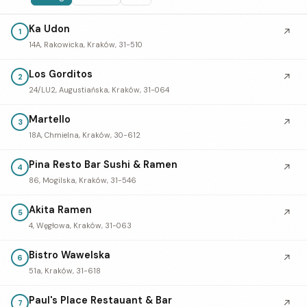
Ka Udon
↗
1
14A, Rakowicka, Kraków, 31-510
Los Gorditos
↗
2
24/LU2, Augustiańska, Kraków, 31-064
Martello
↗
3
18A, Chmielna, Kraków, 30-612
Pina Resto Bar Sushi & Ramen
↗
4
86, Mogilska, Kraków, 31-546
Akita Ramen
↗
5
4, Węgłowa, Kraków, 31-063
Bistro Wawelska
↗
6
51a, Kraków, 31-618
Paul's Place Restauant & Bar
↗
7