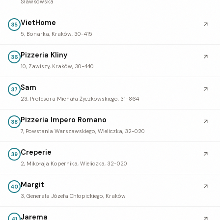
Sławkowska
VietHome
↗
35
5, Bonarka, Kraków, 30-415
Pizzeria Kliny
↗
36
10, Zawiszy, Kraków, 30-440
Sam
↗
37
23, Profesora Michała Życzkowskiego, 31-864
Pizzeria Impero Romano
↗
38
7, Powstania Warszawskiego, Wieliczka, 32-020
Creperie
↗
39
2, Mikołaja Kopernika, Wieliczka, 32-020
Margit
↗
40
3, Generała Józefa Chłopickiego, Kraków
Jarema
↗
41