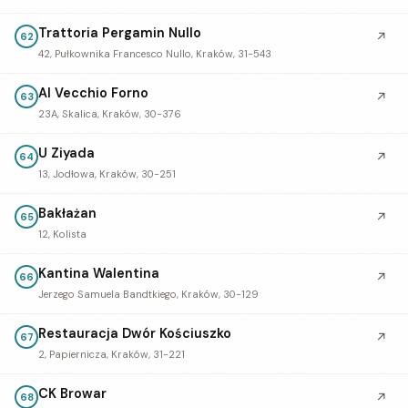
Trattoria Pergamin Nullo
↗
62
42, Pułkownika Francesco Nullo, Kraków, 31-543
Al Vecchio Forno
↗
63
23A, Skalica, Kraków, 30-376
U Ziyada
↗
64
13, Jodłowa, Kraków, 30-251
Bakłażan
↗
65
12, Kolista
Kantina Walentina
↗
66
Jerzego Samuela Bandtkiego, Kraków, 30-129
Restauracja Dwór Kościuszko
↗
67
2, Papiernicza, Kraków, 31-221
CK Browar
↗
68