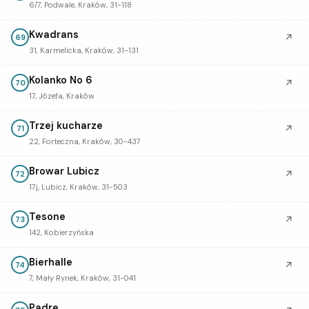
6/7, Podwale, Kraków, 31-118
Kwadrans
↗
69
31, Karmelicka, Kraków, 31-131
Kolanko No 6
↗
70
17, Józefa, Kraków
Trzej kucharze
↗
71
22, Forteczna, Kraków, 30-437
Browar Lubicz
↗
72
17j, Lubicz, Kraków, 31-503
Tesone
↗
73
142, Kobierzyńska
Bierhalle
↗
74
7, Mały Rynek, Kraków, 31-041
Padre