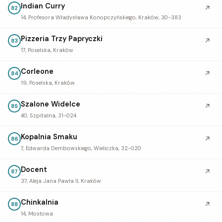
Indian Curry
↗
82
14, Profesora Władysława Konopczyńskiego, Kraków, 30-383
Pizzeria Trzy Papryczki
↗
83
17, Poselska, Kraków
Corleone
↗
84
19, Poselska, Kraków
Szalone Widelce
↗
85
40, Szpitalna, 31-024
Kopalnia Smaku
↗
86
7, Edwarda Dembowskiego, Wieliczka, 32-020
Docent
↗
87
37, Aleja Jana Pawła II, Kraków
Chinkalnia
↗
88
14, Mostowa