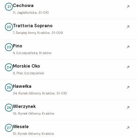
Cechowa
↗
21
11, Jagiellońska, 31-010
Trattoria Soprano
↗
22
7, Świętej Anny, Kraków, 31-008
Pino
↗
23
4, Szczepańska, Kraków
Morskie Oko
↗
24
8, Plac Szczepański
Hawełka
↗
25
34, Rynek Główny, Kraków, 31-010
Wierzynek
↗
26
16, Rynek Główny, Kraków
Wesele
↗
27
10, Rynek Główny, Kraków