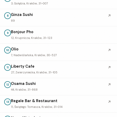
3, Gołębia, Kraków, 31-007
Ginza Sushi
↗
8
89
Bonjour Pho
9
12, Krupnicza, Kraków, 31-123
Olio
↗
10
7, Nadwiślańska, Kraków, 30-527
Liberty Cafe
↗
11
27, Zwierzyniecka, Kraków, 31-105
Osama Sushi
↗
12
44, Kraków, 31-868
Regale Bar & Restaurant
↗
13
11, Świętego Tomasza, Kraków, 31-014