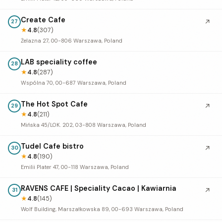
Create Cafe
↗
27
★
4.8
(307)
Żelazna 27, 00-806 Warszawa, Poland
LAB speciality coffee
28
★
4.8
(287)
Wspólna 70, 00-687 Warszawa, Poland
The Hot Spot Cafe
↗
29
★
4.8
(211)
Mińska 45/LOK. 202, 03-808 Warszawa, Poland
Tudel Cafe bistro
↗
30
★
4.8
(190)
Emilii Plater 47, 00-118 Warszawa, Poland
RAVENS CAFE | Speciality Cacao | Kawiarnia
↗
31
★
4.8
(145)
Wolf Building, Marszałkowska 89, 00-693 Warszawa, Poland