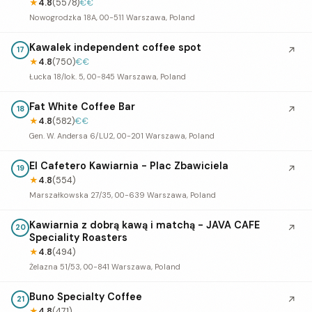
★
4.8
(5578)
€€
Nowogrodzka 18A, 00-511 Warszawa, Poland
Kawalek independent coffee spot
↗
17
★
4.8
(750)
€€
Łucka 18/lok. 5, 00-845 Warszawa, Poland
Fat White Coffee Bar
↗
18
★
4.8
(582)
€€
Gen. W. Andersa 6/LU2, 00-201 Warszawa, Poland
El Cafetero Kawiarnia - Plac Zbawiciela
↗
19
★
4.8
(554)
Marszałkowska 27/35, 00-639 Warszawa, Poland
Kawiarnia z dobrą kawą i matchą - JAVA CAFE
↗
20
Speciality Roasters
★
4.8
(494)
Żelazna 51/53, 00-841 Warszawa, Poland
Buno Specialty Coffee
↗
21
★
4.8
(471)