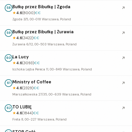
Bułkę przez Bibułkę | Zgoda
↗
58
★
4.6
(8000)
€€
Zgoda 3/5, 00-018 Warszawa, Poland
Bułkę przez Bibułkę | Żurawia
↗
59
★
4.6
(3422)
€€
Żurawia 6/12, 00-503 Warszawa, Poland
La Lucy
↗
60
★
4.6
(3093)
€€
Icchoka Lejba Pereca 11, 00-849 Warszawa, Poland
Ministry of Coffee
↗
61
★
4.6
(2329)
€€
Marszałkowska 27/35, 00-639 Warszawa, Poland
TO LUBIĘ
↗
62
★
4.6
(1844)
€€
Freta 8, 00-227 Warszawa, Poland
STOR Café