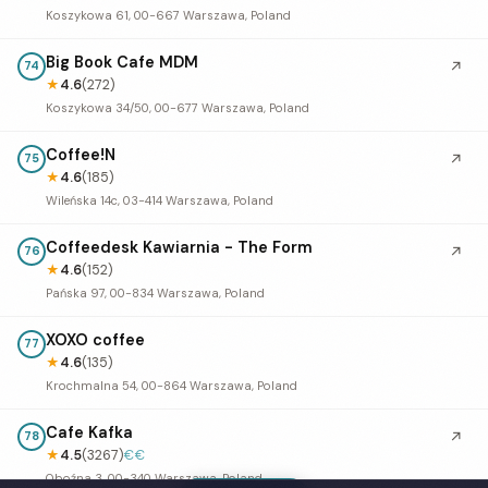
Koszykowa 61, 00-667 Warszawa, Poland
Big Book Cafe MDM
↗
74
★
4.6
(272)
Koszykowa 34/50, 00-677 Warszawa, Poland
Coffee!N
↗
75
★
4.6
(185)
Wileńska 14c, 03-414 Warszawa, Poland
Coffeedesk Kawiarnia - The Form
↗
76
★
4.6
(152)
Pańska 97, 00-834 Warszawa, Poland
XOXO coffee
77
★
4.6
(135)
Krochmalna 54, 00-864 Warszawa, Poland
Cafe Kafka
↗
78
★
4.5
(3267)
€€
Oboźna 3, 00-340 Warszawa, Poland