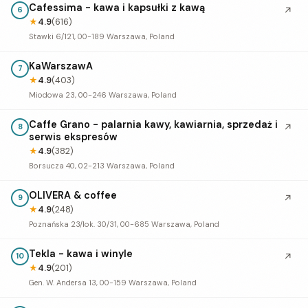
Cafessima - kawa i kapsułki z kawą
↗
6
★
4.9
(616)
Stawki 6/121, 00-189 Warszawa, Poland
KaWarszawA
7
★
4.9
(403)
Miodowa 23, 00-246 Warszawa, Poland
Caffe Grano - palarnia kawy, kawiarnia, sprzedaż i
↗
8
serwis ekspresów
★
4.9
(382)
Borsucza 40, 02-213 Warszawa, Poland
OLIVERA & coffee
↗
9
★
4.9
(248)
Poznańska 23/lok. 30/31, 00-685 Warszawa, Poland
Tekla - kawa i winyle
↗
10
★
4.9
(201)
Gen. W. Andersa 13, 00-159 Warszawa, Poland