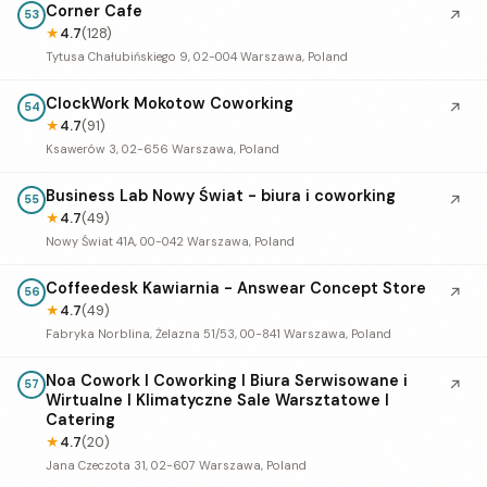
Corner Cafe
↗
53
★
4.7
(128)
Tytusa Chałubińskiego 9, 02-004 Warszawa, Poland
ClockWork Mokotow Coworking
↗
54
★
4.7
(91)
Ksawerów 3, 02-656 Warszawa, Poland
Business Lab Nowy Świat - biura i coworking
↗
55
★
4.7
(49)
Nowy Świat 41A, 00-042 Warszawa, Poland
Coffeedesk Kawiarnia - Answear Concept Store
↗
56
★
4.7
(49)
Fabryka Norblina, Żelazna 51/53, 00-841 Warszawa, Poland
Noa Cowork I Coworking I Biura Serwisowane i
↗
57
Wirtualne I Klimatyczne Sale Warsztatowe I
Catering
★
4.7
(20)
Jana Czeczota 31, 02-607 Warszawa, Poland