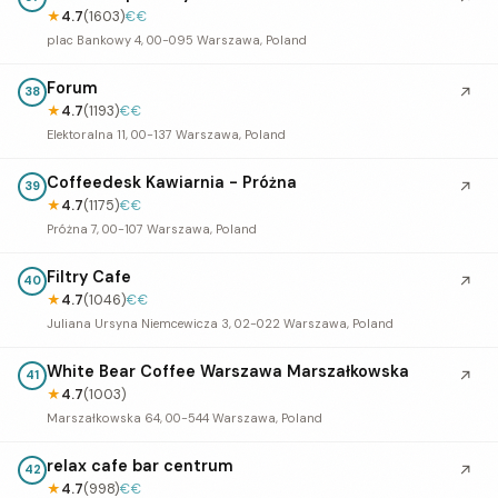
★
4.7
(1603)
€€
plac Bankowy 4, 00-095 Warszawa, Poland
Forum
↗
38
★
4.7
(1193)
€€
Elektoralna 11, 00-137 Warszawa, Poland
Coffeedesk Kawiarnia - Próżna
↗
39
★
4.7
(1175)
€€
Próżna 7, 00-107 Warszawa, Poland
Filtry Cafe
↗
40
★
4.7
(1046)
€€
Juliana Ursyna Niemcewicza 3, 02-022 Warszawa, Poland
White Bear Coffee Warszawa Marszałkowska
↗
41
★
4.7
(1003)
Marszałkowska 64, 00-544 Warszawa, Poland
relax cafe bar centrum
↗
42
★
4.7
(998)
€€