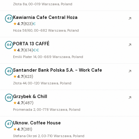
Złota 8a, 00-019 Warszawa, Poland
Kawiarnia Cafe Central Hoża
↗
43
★
4.7
(823)
€
Hoża 58/60, 00-682 Warszawa, Poland
PORTA 13 CAFFÉ
↗
44
★
4.7
(674)
€€
Emilii Plater 14, 00-669 Warszawa, Poland
Santander Bank Polska S.A. - Work Cafe
↗
45
★
4.7
(623)
Złota 44, 00-120 Warszawa, Poland
Grzybek & Chill
↗
46
★
4.7
(487)
Promenada 2, 00-778 Warszawa, Poland
Uknow. Coffee House
47
★
4.7
(381)
Stefana Okrzei 2, 03-710 Warszawa, Poland