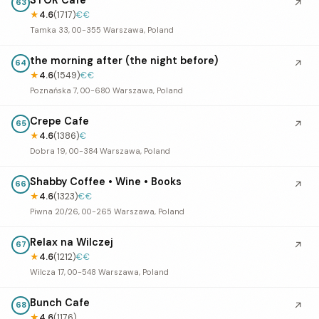
↗
63
★
4.6
(1717)
€€
Tamka 33, 00-355 Warszawa, Poland
the morning after (the night before)
↗
64
★
4.6
(1549)
€€
Poznańska 7, 00-680 Warszawa, Poland
Crepe Cafe
↗
65
★
4.6
(1386)
€
Dobra 19, 00-384 Warszawa, Poland
Shabby Coffee • Wine • Books
↗
66
★
4.6
(1323)
€€
Piwna 20/26, 00-265 Warszawa, Poland
Relax na Wilczej
↗
67
★
4.6
(1212)
€€
Wilcza 17, 00-548 Warszawa, Poland
Bunch Cafe
↗
68
★
4.6
(1176)