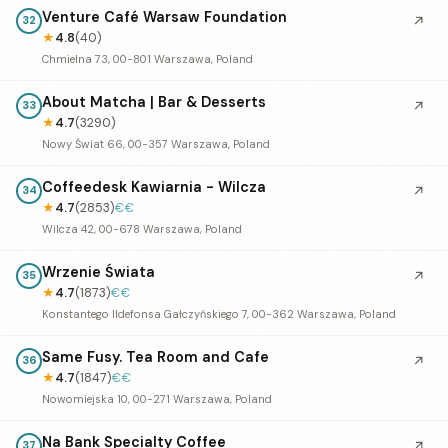
Venture Café Warsaw Foundation
↗
32
★
4.8
(40)
Chmielna 73, 00-801 Warszawa, Poland
About Matcha | Bar & Desserts
↗
33
★
4.7
(3290)
Nowy Świat 66, 00-357 Warszawa, Poland
Coffeedesk Kawiarnia - Wilcza
↗
34
★
4.7
(2853)
€€
Wilcza 42, 00-678 Warszawa, Poland
Wrzenie Świata
↗
35
★
4.7
(1873)
€€
Konstantego Ildefonsa Gałczyńskiego 7, 00-362 Warszawa, Poland
Same Fusy. Tea Room and Cafe
↗
36
★
4.7
(1847)
€€
Nowomiejska 10, 00-271 Warszawa, Poland
Na Bank Specialty Coffee
↗
37