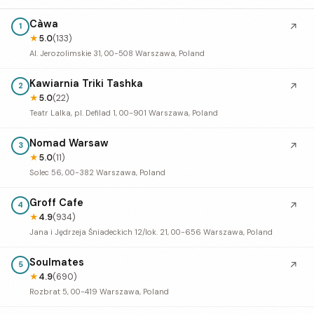
Càwa
↗
1
★
5.0
(133)
Al. Jerozolimskie 31, 00-508 Warszawa, Poland
Kawiarnia Triki Tashka
↗
2
★
5.0
(22)
Teatr Lalka, pl. Defilad 1, 00-901 Warszawa, Poland
Nomad Warsaw
↗
3
★
5.0
(11)
Solec 56, 00-382 Warszawa, Poland
Groff Cafe
↗
4
★
4.9
(934)
Jana i Jędrzeja Śniadeckich 12/lok. 21, 00-656 Warszawa, Poland
Soulmates
↗
5
★
4.9
(690)
Rozbrat 5, 00-419 Warszawa, Poland