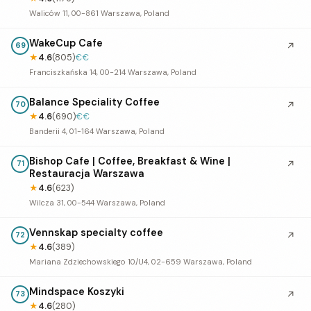
Waliców 11, 00-861 Warszawa, Poland
WakeCup Cafe
↗
69
★
4.6
(805)
€€
Franciszkańska 14, 00-214 Warszawa, Poland
Balance Speciality Coffee
↗
70
★
4.6
(690)
€€
Banderii 4, 01-164 Warszawa, Poland
Bishop Cafe | Coffee, Breakfast & Wine |
↗
71
Restauracja Warszawa
★
4.6
(623)
Wilcza 31, 00-544 Warszawa, Poland
Vennskap specialty coffee
↗
72
★
4.6
(389)
Mariana Zdziechowskiego 10/U4, 02-659 Warszawa, Poland
Mindspace Koszyki
↗
73
★
4.6
(280)