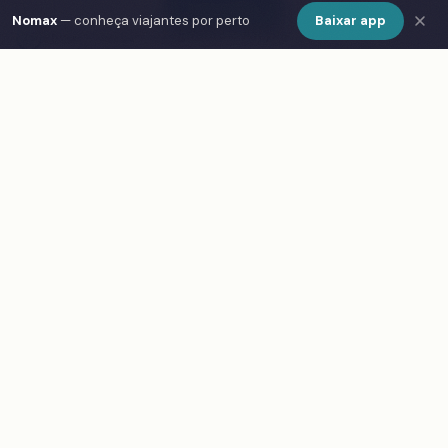
Show Map
Nomax
— conheça viajantes por perto
Baixar app
Sklep z kawą "Pożegnanie z Afryką"
↗
79
★
4.5
(1826)
€€
Freta 4/6, 00-227 Warszawa, Poland
Lwowskie Croissanty
↗
80
★
4.5
(1764)
€€
Nowy Świat 37, 01-492 Warszawa, Poland
Cofeina
↗
81
★
4.5
(1656)
€€
Polna 54, 00-644 Warszawa, Poland
Caffee&Bistro Galeria Sztuki
↗
82
★
4.5
(1250)
€€
Ząbkowska 13, 03-737 Warszawa, Poland
Kawiarnia Patio
↗
83
★
4.5
(1235)
€€
Piwna 40/42, 00-288 Warszawa, Poland