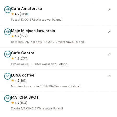
Cafe Amatorska
↗
48
★
4.7
(318)
€
Foksal 17, 00-372 Warszawa, Poland
Moje Miejsce kawiarnia
↗
49
★
4.7
(227)
Batalionu AK "Karpaty" 1D, 00-712 Warszawa, Poland
Cafe Central
↗
50
★
4.7
(209)
Lwowska 2A, 00-658 Warszawa, Poland
LUNA coffee
↗
51
★
4.7
(161)
Marcina Kasprzaka 31, 01-234 Warszawa, Poland
MATCHA SPOT
52
★
4.7
(130)
Zgoda 3/5, 00-018 Warszawa, Poland