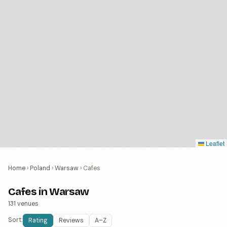
Leaflet
Home
›
Poland
›
Warsaw
›
Cafes
Cafes in Warsaw
131 venues
Sort:
Rating
Reviews
A–Z