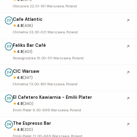
Obozowa 22, 01-161 Warszawa, Poland
Cafe Atlantic
↗
22
★
4.8
(436)
Chmielna 33, 00-021 Warszawa, Poland
Feliks Bar Café
↗
23
★
4.8
(401)
Nowogrodzka 15, 00-511 Warszawa, Poland
CIC Warsaw
↗
24
★
4.8
(347)
Chmielna 73, 00-801 Warszawa, Poland
El Cafetero Kawiarnia - Emilii Plater
↗
25
★
4.8
(340)
Emilii Plater 8, 00-699 Warszawa, Poland
The Espresso Bar
↗
26
★
4.8
(320)
Emilii Plater 12, 00-669 Warszawa, Poland