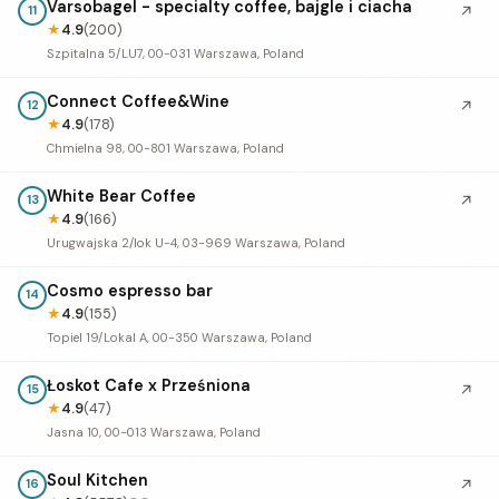
Varsobagel - specialty coffee, bajgle i ciacha
↗
11
★
4.9
(200)
Szpitalna 5/LU7, 00-031 Warszawa, Poland
Connect Coffee&Wine
↗
12
★
4.9
(178)
Chmielna 98, 00-801 Warszawa, Poland
White Bear Coffee
↗
13
★
4.9
(166)
Urugwajska 2/lok U-4, 03-969 Warszawa, Poland
Cosmo espresso bar
14
★
4.9
(155)
Topiel 19/Lokal A, 00-350 Warszawa, Poland
Łoskot Cafe x Prześniona
↗
15
★
4.9
(47)
Jasna 10, 00-013 Warszawa, Poland
Soul Kitchen
↗
16