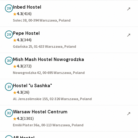
Inbed Hostel
↗
28
4.3
(416)
★
Solec 38, 00-394 Warszawa, Poland
Pepe Hostel
↗
29
4.3
(344)
★
Gdańska 25, 01-633 Warszawa, Poland
Mish Mash Hostel Nowogrodzka
30
4.3
(272)
★
Nowogrodzka 42, 00-695 Warszawa, Poland
Hostel "u Sashka"
31
4.3
(26)
★
Al. Jerozolimskie 155, 02-326 Warszawa, Poland
Warsaw Hostel Centrum
↗
32
4.2
(1301)
★
Emilii Plater 36a, 00-113 Warszawa, Poland