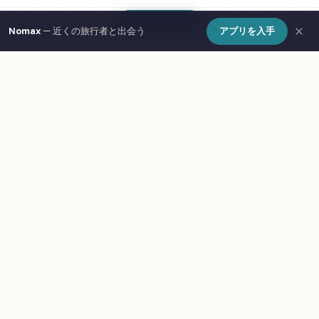
ClickTheFlat Hoża Street Apart Rooms
Show Map
↗
65
Nomax
— 近くの旅行者と出会う
アプリを入手
3.7
(82)
★
Hoża 43/49, 00-681 Warszawa, Poland
Jump Inn Hostel
↗
66
3.7
(9)
★
Żurawia 32, 00-515 Warszawa, Poland
Stara Praga Krokodyl Warsaw Rooms&Dorms
↗
67
3.6
(1317)
★
Czapelska 24, 04-081 Warszawa, Poland
Lubelski
68
3.6
(363)
★
Niemodlińska 29, 04-635 Warszawa, Poland
Villa Krasnowolska Airport
↗
69
3.6
(111)
★
Krasnowolska 18G, 02-849 Warszawa, Poland