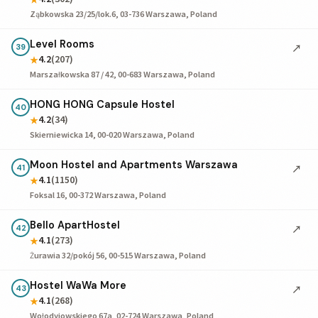
Ząbkowska 23/25/lok.6, 03-736 Warszawa, Poland
Level Rooms
↗
39
4.2
(207)
★
Marszałkowska 87 / 42, 00-683 Warszawa, Poland
HONG HONG Capsule Hostel
40
4.2
(34)
★
Skierniewicka 14, 00-020 Warszawa, Poland
Moon Hostel and Apartments Warszawa
↗
41
4.1
(1150)
★
Foksal 16, 00-372 Warszawa, Poland
Bello ApartHostel
↗
42
4.1
(273)
★
Żurawia 32/pokój 56, 00-515 Warszawa, Poland
Hostel WaWa More
↗
43
4.1
(268)
★
Wołodyjowskiego 67a, 02-724 Warszawa, Poland