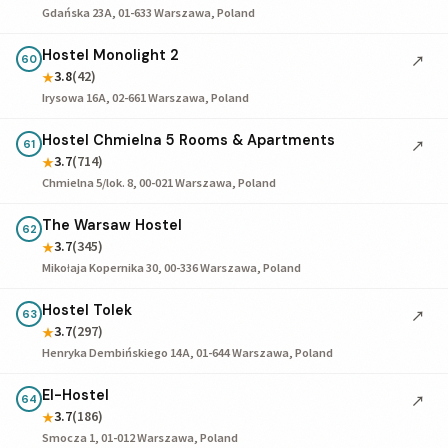
Gdańska 23A, 01-633 Warszawa, Poland
Hostel Monolight 2
↗
60
3.8
(42)
★
Irysowa 16A, 02-661 Warszawa, Poland
Hostel Chmielna 5 Rooms & Apartments
↗
61
3.7
(714)
★
Chmielna 5/lok. 8, 00-021 Warszawa, Poland
The Warsaw Hostel
62
3.7
(345)
★
Mikołaja Kopernika 30, 00-336 Warszawa, Poland
Hostel Tolek
↗
63
3.7
(297)
★
Henryka Dembińskiego 14A, 01-644 Warszawa, Poland
El-Hostel
↗
64
3.7
(186)
★
Smocza 1, 01-012 Warszawa, Poland