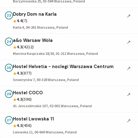
Borzymowska 25, 03-594 Warszawa, Poland
Dobry Dom na Karla
↗
23
4.4
(7)
★
Karla 4, 04-261 Warszawa, Poland
a&o Warsaw Wola
↗
24
4.3
(4212)
★
Marcina Kasprzaka 18/20, 01-211 Warszawa, Poland
Hostel Helvetia - noclegi Warszawa Centrum
↗
25
4.3
(877)
★
Sewerynów 7, 00-328 Warszawa, Poland
Hostel COCO
↗
26
4.3
(590)
★
Al. Jerozolimskie 107, 02-001 Warszawa, Poland
Hostel Lwowska 11
↗
27
4.3
(456)
★
Lwowska 11, 00-660 Warszawa, Poland