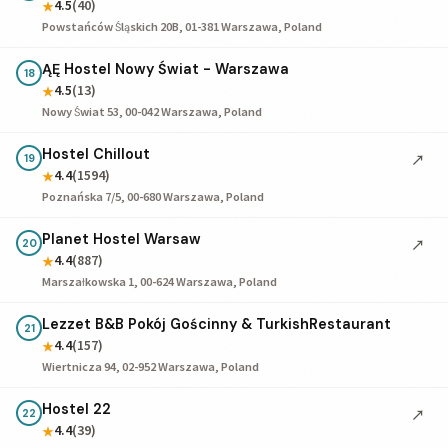
4.5
(40)
★
Powstańców Śląskich 20B, 01-381 Warszawa, Poland
ĄĘ Hostel Nowy Świat - Warszawa
18
4.5
(13)
★
Nowy Świat 53, 00-042 Warszawa, Poland
Hostel Chillout
↗
19
4.4
(1594)
★
Poznańska 7/5, 00-680 Warszawa, Poland
Planet Hostel Warsaw
↗
20
4.4
(887)
★
Marszałkowska 1, 00-624 Warszawa, Poland
Lezzet B&B Pokój Gościnny & TurkishRestaurant
21
4.4
(157)
★
Wiertnicza 94, 02-952 Warszawa, Poland
Hostel 22
↗
22
4.4
(39)
★