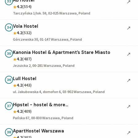
AB Hostel
↗
33
4.2
(554)
★
Tarczyńska 1/lok. 59, 02-025 Warszawa, Poland
Vola Hostel
↗
34
4.2
(532)
★
Górczewska 30, 01-147 Warszawa, Poland
Kanonia Hostel & Apartment’s Stare Miasto
↗
35
4.2
(487)
★
Jezuicka 2, 00-281 Warszawa, Poland
Lull Hostel
↗
36
4.2
(443)
★
ul. Jakubowska 4, domofon 6, 03-902 Warszawa, Poland
Hipstel - hostel & more...
↗
37
4.2
(409)
★
Pańska 67, 00-830 Warszawa, Poland
ApartHostel Warszawa
↗
38
4.2
(302)
★