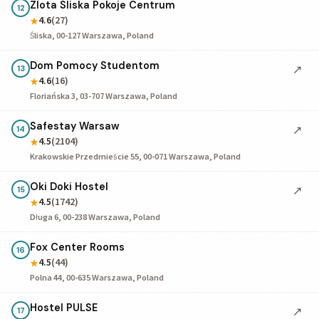
Zlota Sliska Pokoje Centrum
12
4.6
(27)
★
Śliska, 00-127 Warszawa, Poland
Dom Pomocy Studentom
↗
13
4.6
(16)
★
Floriańska 3, 03-707 Warszawa, Poland
Safestay Warsaw
↗
14
4.5
(2104)
★
Krakowskie Przedmieście 55, 00-071 Warszawa, Poland
Oki Doki Hostel
↗
15
4.5
(1742)
★
Długa 6, 00-238 Warszawa, Poland
Fox Center Rooms
16
4.5
(44)
★
Polna 44, 00-635 Warszawa, Poland
Hostel PULSE
↗
17