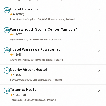
Hostel Harmonia
↗
44
4.1
(200)
★
Powstańców Śląskich 20, 01-381 Warszawa, Poland
Warsaw Youth Sports Center "Agricola"
↗
45
4.1
(77)
★
Myśliwiecka 9, 00-459 Warszawa, Poland
Hostel Warszawa Powstaniec
↗
46
4.1
(48)
★
Grzybowska 88, 00-869 Warszawa, Poland
Nearby Airport Hostel
↗
47
4.1
(31)
★
Szyszkowa 39, 02-285 Warszawa, Poland
Tatamka Hostel
↗
48
4.0
(1748)
★
Tamka 30, 00-355 Warszawa, Poland