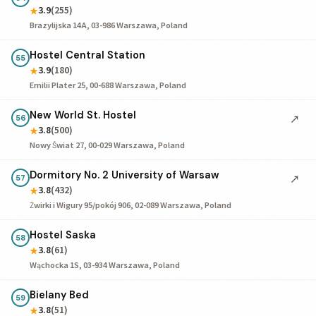
3.9
(255)
★
Brazylijska 14A, 03-986 Warszawa, Poland
Hostel Central Station
55
3.9
(180)
★
Emilii Plater 25, 00-688 Warszawa, Poland
New World St. Hostel
↗
56
3.8
(500)
★
Nowy Świat 27, 00-029 Warszawa, Poland
Dormitory No. 2 University of Warsaw
↗
57
3.8
(432)
★
Żwirki i Wigury 95/pokój 906, 02-089 Warszawa, Poland
Hostel Saska
58
3.8
(61)
★
Wąchocka 1S, 03-934 Warszawa, Poland
Bielany Bed
59
3.8
(51)
★