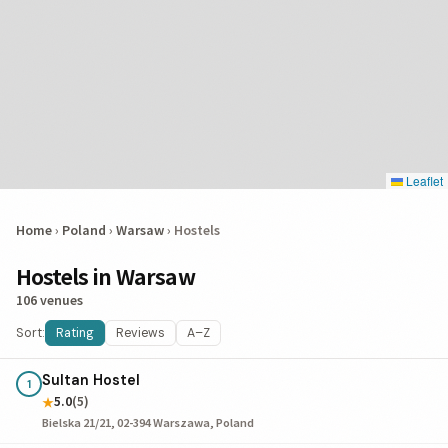
Leaflet
Home
›
Poland
›
Warsaw
›
Hostels
Hostels in Warsaw
106 venues
Sort:
Rating
Reviews
A–Z
Sultan Hostel
1
5.0
(5)
★
Bielska 21/21, 02-394 Warszawa, Poland