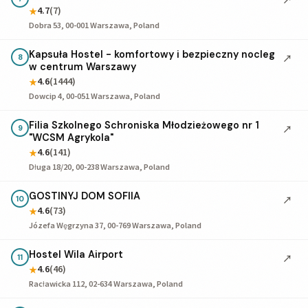
4.7
(7)
★
Dobra 53, 00-001 Warszawa, Poland
Kapsuła Hostel - komfortowy i bezpieczny nocleg
↗
8
w centrum Warszawy
4.6
(1444)
★
Dowcip 4, 00-051 Warszawa, Poland
Filia Szkolnego Schroniska Młodzieżowego nr 1
↗
9
"WCSM Agrykola"
4.6
(141)
★
Długa 18/20, 00-238 Warszawa, Poland
GOSTINYJ DOM SOFIIA
↗
10
4.6
(73)
★
Józefa Węgrzyna 37, 00-769 Warszawa, Poland
Hostel Wila Airport
↗
11
4.6
(46)
★
Racławicka 112, 02-634 Warszawa, Poland