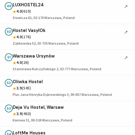
LUXHOSTEL24
↗
49
4.0
(619)
★
Słowicza 61, 02-170 Warszawa, Poland
Hostel VasylOk
↗
50
4.0
(176)
★
Ząbkowska 52, 03-735 Warszawa, Poland
Warszawa Ursynów
↗
51
4.0
(26)
★
Stanisława Kulczyńskiego 2, 02-777 Warszawa, Poland
Oliwka Hostel
52
3.9
(545)
★
Plac Jana Henryka Dąbrowskiego 3, 00-057 Warszawa, Poland
Deja Vu Hostel, Warsaw
53
3.9
(463)
★
Karowa 31, 00-324 Warszawa, Poland
LoftMe Houses
54