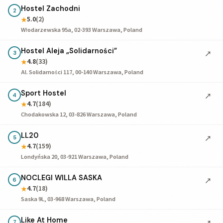
Hostel Zachodni
2
5.0
(2)
★
Włodarzewska 95a, 02-393 Warszawa, Poland
Hostel Aleja „Solidarności”
↗
3
4.8
(33)
★
Al. Solidarności 117, 00-140 Warszawa, Poland
Sport Hostel
↗
4
4.7
(184)
★
Chodakowska 12, 03-826 Warszawa, Poland
LL20
↗
5
4.7
(159)
★
Londyńska 20, 03-921 Warszawa, Poland
NOCLEGI WILLA SASKA
↗
6
4.7
(18)
★
Saska 9L, 03-968 Warszawa, Poland
Like At Home
↗
7