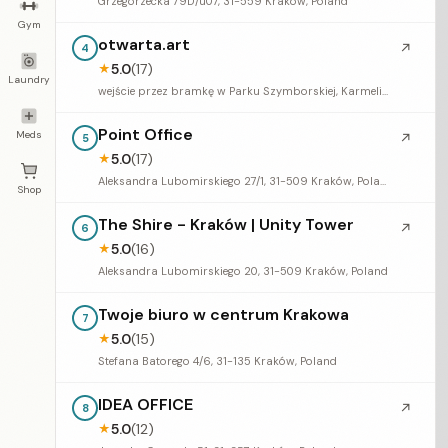
Grzegórzecka 79D/u07, 31-559 Kraków, Poland
Gym
otwarta.art
↗
4
5.0
(17)
★
Laundry
wejście przez bramkę w Parku Szymborskiej, Karmelicka 32, 31-128 Kraków, Poland
Point Office
Meds
↗
5
5.0
(17)
★
Aleksandra Lubomirskiego 27/1, 31-509 Kraków, Poland
Shop
The Shire - Kraków | Unity Tower
↗
6
5.0
(16)
★
Aleksandra Lubomirskiego 20, 31-509 Kraków, Poland
Twoje biuro w centrum Krakowa
7
5.0
(15)
★
Stefana Batorego 4/6, 31-135 Kraków, Poland
IDEA OFFICE
↗
8
5.0
(12)
★