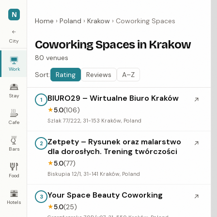
N
Home
›
Poland
›
Krakow
›
Coworking Spaces
←
City
Coworking Spaces in Krakow
80 venues
Work
Sort:
Rating
Reviews
A–Z
Stay
BIURO29 – Wirtualne Biuro Kraków
↗
1
5.0
(106)
★
Szlak 77/222, 31-153 Kraków, Poland
Cafe
Zetpety – Rysunek oraz malarstwo
↗
2
Bars
dla dorosłych. Trening twórczości
5.0
(77)
★
Biskupia 12/1, 31-141 Kraków, Poland
Food
Your Space Beauty Coworking
↗
3
Hotels
5.0
(25)
★