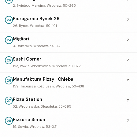
↗
2, Świętego Marcina, Wrocław, 50-265
Pierogarnia Rynek 26
↗
23
26, Rynek, Wrocław, 50-101
Migliori
↗
24
3, Dokerska, Wrocław, 54-142
Sushi Corner
↗
25
12a, Pawła Włodkowica, Wrocław, 50-072
Manufaktura Pizzy i Chleba
↗
26
159, Tadeusza Kościuszki, Wrocław, 50-438
Pizza Station
↗
27
52, Wrocławska, Długołęka, 55-095
Pizzeria Simon
↗
28
19, Sowia, Wrocław, 53-021