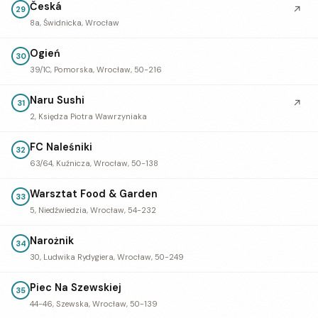
Česká
↗
29
8a, Świdnicka, Wrocław
Ogień
30
39/1C, Pomorska, Wrocław, 50-216
Naru Sushi
↗
31
2, Księdza Piotra Wawrzyniaka
FC Naleśniki
32
63/64, Kuźnicza, Wrocław, 50-138
Warsztat Food & Garden
33
5, Niedźwiedzia, Wrocław, 54-232
Narożnik
34
30, Ludwika Rydygiera, Wrocław, 50-249
Piec Na Szewskiej
35
44-46, Szewska, Wrocław, 50-139