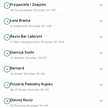
Przyjaciele i Znajomi
↗
2
98, Grunwaldzka, Wrocław, 50-357
Lwia Brama
↗
3
9, Katedralna, Wrocław, 50-328
Resto.Bar Labirynt
↗
4
17, Ofiar Oświęcimskich, Wrocław, 50-069
Esencja Sushi
↗
5
21, Średzka, Wrocław, 54-001
Bernard
↗
6
35, Rynek, Wrocław, 50-102
Pizzeria Piekielny Kupiec
↗
7
46-47, Rynek, Wrocław, 50-116
Dřevný Kocůr
↗
8
83, Podwale, Wrocław, 50-414