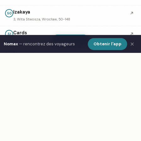
Izakaya
↗
50
3, Wita Stwosza, Wrocław, 50-148
Cards
↗
51
14h, Plac Ludwika Hirszfelda, Wrocław, 53-413
Show Map
Nomax
— rencontrez des voyageurs
Obtenir l'app
Maharaja
↗
52
22A, Hugona Kołłątaja, Wrocław, 50-007
Wabi Sabi
↗
53
31, Szałwiowa, Wrocław, 51-180
Sahara Dönner
54
23/5, Szałwiowa, Wrocław, 51-180
Michiko Sushi Roll
55
1/1a, Odrzańska, Wrocław, 50-113
Novo 2
↗
56