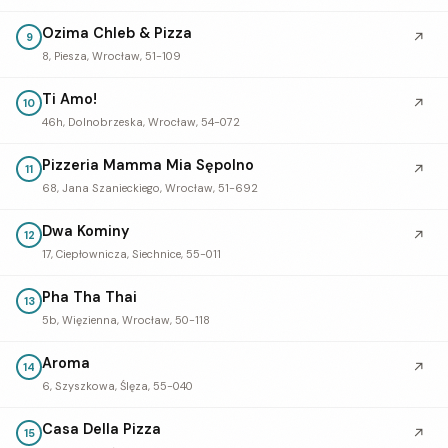
Ozima Chleb & Pizza
↗
9
8, Piesza, Wrocław, 51-109
Ti Amo!
↗
10
46h, Dolnobrzeska, Wrocław, 54-072
Pizzeria Mamma Mia Sępolno
↗
11
68, Jana Szanieckiego, Wrocław, 51-692
Dwa Kominy
↗
12
17, Ciepłownicza, Siechnice, 55-011
Pha Tha Thai
13
5b, Więzienna, Wrocław, 50-118
Aroma
↗
14
6, Szyszkowa, Ślęza, 55-040
Casa Della Pizza
↗
15