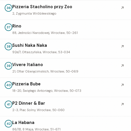
Pizzeria Stacholino przy Zoo
↗
36
2, Zygmunta Wróblewskiego
Rino
37
88, Jedności Narodowej, Wrocław, 50-261
Sushi Naka Naka
↗
38
92e/7, Ołtaszyńska, Wrocław, 53-034
Vivere Italiano
↗
39
21, Ofiar Oświęcimskich, Wrocław, 50-069
Pizzeria Bube
↗
40
18-20, Świętego Antoniego, Wrocław, 50-073
P2 Dinner & Bar
↗
41
2-3, Plac Solny, Wrocław, 50-060
La Habana
42
86/1B, 8 Maja, Wrocław, 51-671