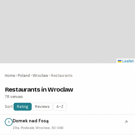
Leaflet
Home
›
Poland
›
Wroclaw
›
Restaurants
Restaurants in Wroclaw
78 venues
Sort:
Rating
Reviews
A–Z
Domek nad Fosą
↗
1
29a, Podwale, Wrocław, 50-040