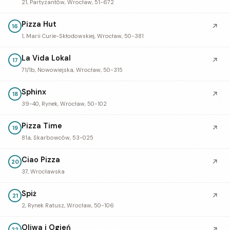
21, Partyzantów, Wrocław, 51-672
Pizza Hut
↗
16
1, Marii Curie-Skłodowskiej, Wrocław, 50-381
La Vida Lokal
↗
17
71/1b, Nowowiejska, Wrocław, 50-315
Sphinx
↗
18
39-40, Rynek, Wrocław, 50-102
Pizza Time
↗
19
81a, Skarbowców, 53-025
Ciao Pizza
↗
20
37, Wrocławska
Spiż
↗
21
2, Rynek Ratusz, Wrocław, 50-106
Oliwa i Ogień
22