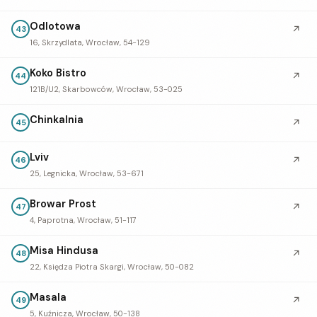
Odlotowa
↗
43
16, Skrzydlata, Wrocław, 54-129
Koko Bistro
↗
44
121B/U2, Skarbowców, Wrocław, 53-025
Chinkalnia
↗
45
Lviv
↗
46
25, Legnicka, Wrocław, 53-671
Browar Prost
↗
47
4, Paprotna, Wrocław, 51-117
Misa Hindusa
↗
48
22, Księdza Piotra Skargi, Wrocław, 50-082
Masala
↗
49
5, Kuźnicza, Wrocław, 50-138