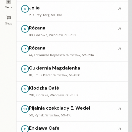
Jolie
Meds
↗
5
2, Kurzy Targ, 50-103
Shop
Różana
↗
6
80, Gazowa, Wrocław, 50-513
Różana
↗
7
44, Edmunda Kajdasza, Wrocław, 52-234
Cukiernia Magdalenka
8
18, Emilii Plater, Wrocław, 51-680
Kłodzka Café
9
21B, Kłodzka, Wrocław, 50-536
Pijalnia czekolady E. Wedel
↗
10
59, Rynek, Wrocław, 50-116
Enklawa Cafe
↗
11