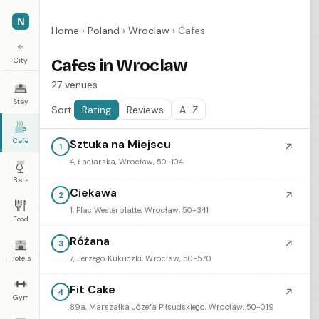
N
Home
›
Poland
›
Wroclaw
›
Cafes
←
City
Cafes in Wroclaw
27 venues
Stay
Sort:
Rating
Reviews
A–Z
Cafe
Sztuka na Miejscu
↗
1
4, Łaciarska, Wrocław, 50-104
Bars
Ciekawa
↗
2
1, Plac Westerplatte, Wrocław, 50-341
Food
Różana
↗
3
Hotels
7, Jerzego Kukuczki, Wrocław, 50-570
Fit Cake
↗
4
Gym
89a, Marszałka Józefa Piłsudskiego, Wrocław, 50-019