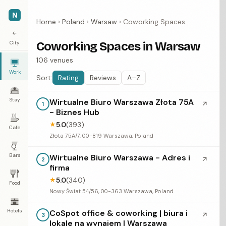
N
Home
›
Poland
›
Warsaw
›
Coworking Spaces
←
City
Coworking Spaces in Warsaw
106 venues
Work
Sort:
Rating
Reviews
A–Z
Stay
Wirtualne Biuro Warszawa Złota 75A
↗
1
- Biznes Hub
5.0
(393)
★
Cafe
Złota 75A/7, 00-819 Warszawa, Poland
Bars
Wirtualne Biuro Warszawa - Adres i
↗
2
firma
5.0
(340)
★
Food
Nowy Świat 54/56, 00-363 Warszawa, Poland
Hotels
CoSpot office & coworking | biura i
↗
3
lokale na wynajem | Warszawa