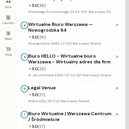
5.0
(36)
★
Gym
Wincentego Rzymowskiego 34, 02-697 Warszawa, Poland
Laundry
Wirtualne Biuro Warszawa —
↗
4
Nowogrodzka 64
5.0
(29)
★
Meds
Nowogrodzka 64/43, 02-014 Warszawa, Poland
Shop
Biuro HELLO - Wirtualne biuro
↗
5
Warszawa - Wirtualny adres dla firm
5.0
(29)
★
Al. Jerozolimskie 81/lok 7.10, 02-001 Warszawa, Poland
Legal Venue
↗
6
5.0
(27)
★
Widok 8/5p, 00-023 Warszawa, Poland
Biuro Wirtualne | Warszawa Centrum
↗
7
/ Śródmieście
5.0
(27)
★