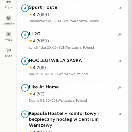
Sport Hostel
Gym
↗
4
4.7
(184)
★
Chodakowska 12, 03-826 Warszawa, Poland
Laundry
LL20
↗
5
Meds
4.7
(159)
★
Londyńska 20, 03-921 Warszawa, Poland
Shop
NOCLEGI WILLA SASKA
↗
6
4.7
(18)
★
Saska 9L, 03-968 Warszawa, Poland
Like At Home
↗
7
4.7
(7)
★
Dobra 53, 00-001 Warszawa, Poland
Kapsuła Hostel - komfortowy i
↗
8
bezpieczny nocleg w centrum
Warszawy