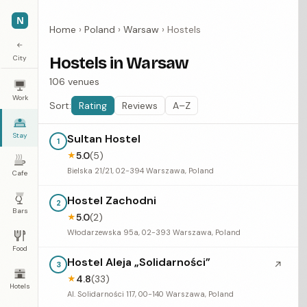
N
Home
›
Poland
›
Warsaw
›
Hostels
←
City
Hostels in Warsaw
106 venues
Work
Sort:
Rating
Reviews
A–Z
Stay
Sultan Hostel
1
5.0
(5)
★
Bielska 21/21, 02-394 Warszawa, Poland
Cafe
Hostel Zachodni
2
Bars
5.0
(2)
★
Włodarzewska 95a, 02-393 Warszawa, Poland
Food
Hostel Aleja „Solidarności”
↗
3
4.8
(33)
★
Hotels
Al. Solidarności 117, 00-140 Warszawa, Poland