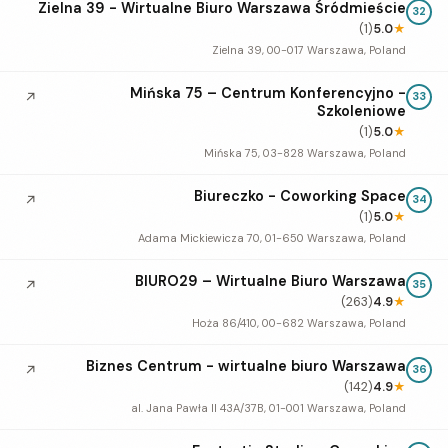
Zielna 39 - Wirtualne Biuro Warszawa Śródmieście
32
(1)
5.0
★
Zielna 39, 00-017 Warszawa, Poland
Mińska 75 – Centrum Konferencyjno -
↗
33
Szkoleniowe
(1)
5.0
★
Mińska 75, 03-828 Warszawa, Poland
Biureczko - Coworking Space
↗
34
(1)
5.0
★
Adama Mickiewicza 70, 01-650 Warszawa, Poland
BIURO29 – Wirtualne Biuro Warszawa
↗
35
(263)
4.9
★
Hoża 86/410, 00-682 Warszawa, Poland
Biznes Centrum - wirtualne biuro Warszawa
↗
36
(142)
4.9
★
al. Jana Pawła II 43A/37B, 01-001 Warszawa, Poland