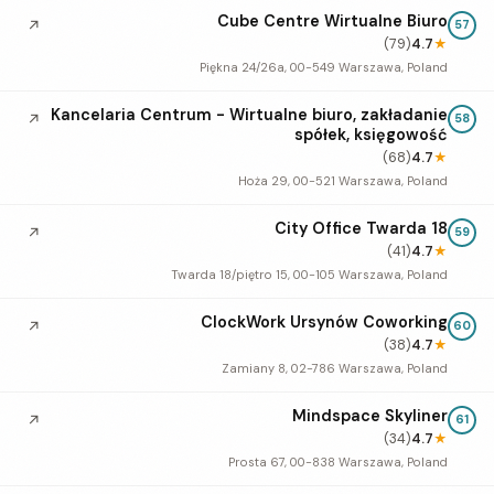
Cube Centre Wirtualne Biuro
↗
57
(79)
4.7
★
Piękna 24/26a, 00-549 Warszawa, Poland
Kancelaria Centrum - Wirtualne biuro, zakładanie
↗
58
spółek, księgowość
(68)
4.7
★
Hoża 29, 00-521 Warszawa, Poland
City Office Twarda 18
↗
59
(41)
4.7
★
Twarda 18/piętro 15, 00-105 Warszawa, Poland
ClockWork Ursynów Coworking
↗
60
(38)
4.7
★
Zamiany 8, 02-786 Warszawa, Poland
Mindspace Skyliner
↗
61
(34)
4.7
★
Prosta 67, 00-838 Warszawa, Poland