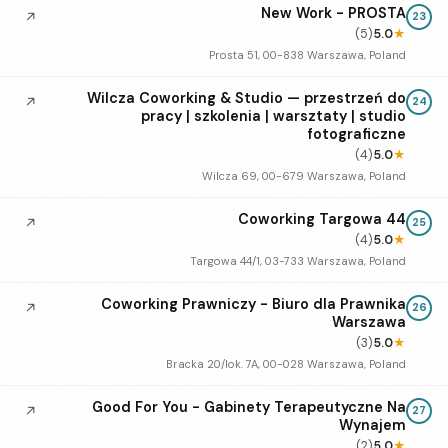
New Work - PROSTA
↗
23
(5)
5.0
★
Prosta 51, 00-838 Warszawa, Poland
Wilcza Coworking & Studio — przestrzeń do
↗
24
pracy | szkolenia | warsztaty | studio
fotograficzne
(4)
5.0
★
Wilcza 69, 00-679 Warszawa, Poland
Coworking Targowa 44
↗
25
(4)
5.0
★
Targowa 44/1, 03-733 Warszawa, Poland
Coworking Prawniczy - Biuro dla Prawnika
↗
26
Warszawa
(3)
5.0
★
Bracka 20/lok. 7A, 00-028 Warszawa, Poland
Good For You - Gabinety Terapeutyczne Na
↗
27
Wynajem
(2)
5.0
★