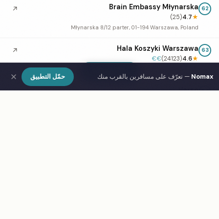
Brain Embassy Młynarska
↗
62
(25)
4.7
★
Młynarska 8/12 parter, 01-194 Warszawa, Poland
Hala Koszyki Warszawa
↗
63
€€
(24123)
4.6
★
Koszykowa 63, 00-667 Warszawa, Poland
Show Map
Nomax
— تعرّف على مسافرين بالقرب منك
حمّل التطبيق
Varso
↗
64
(1880)
4.6
★
Chmielna 69, 00-801 Warszawa, Poland
The Warsaw Hub
↗
65
(1277)
4.6
★
rondo Ignacego Daszyńskiego 2b, 00-843 Warszawa, Poland
ASTORIA Premium Offices
↗
66
(106)
4.6
★
Kazimierza Brokla 2, 00-032 Warszawa, Poland
Your Virtual Office
↗
67