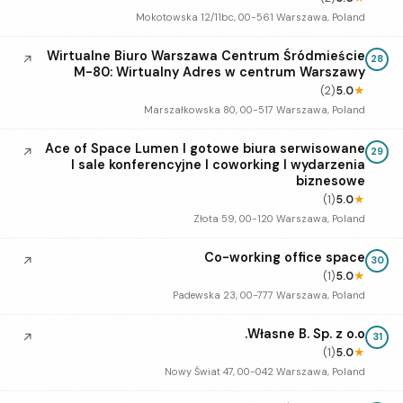
Mokotowska 12/11bc, 00-561 Warszawa, Poland
Wirtualne Biuro Warszawa Centrum Śródmieście
↗
28
M-80: Wirtualny Adres w centrum Warszawy
(2)
5.0
★
Marszałkowska 80, 00-517 Warszawa, Poland
Ace of Space Lumen I gotowe biura serwisowane
↗
29
I sale konferencyjne I coworking I wydarzenia
biznesowe
(1)
5.0
★
Złota 59, 00-120 Warszawa, Poland
Co-working office space
↗
30
(1)
5.0
★
Padewska 23, 00-777 Warszawa, Poland
Własne B. Sp. z o.o.
↗
31
(1)
5.0
★
Nowy Świat 47, 00-042 Warszawa, Poland