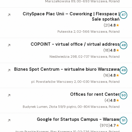
Marszałkowska 89, 00-693 Warszawa, Poland
CitySpace Plac Unii – Coworking | Flexspace |
↗
47
Sale spotkań
(21)
4.8
★
Puławska 2, 02-566 Warszawa, Poland
COPOINT - virtual office / virtual address
↗
48
(18)
4.8
★
Niedźwiedzia 29B, 02-737 Warszawa, Poland
Biznes Spot Centrum - wirtualne biuro Warszawa
↗
49
(16)
4.8
★
pl. Powstańców Warszawy 2, 00-030 Warszawa, Poland
Offices for rent Center
↗
50
(4)
4.8
★
Budynek Lumen, Złota 59/9 piętro, 00-804 Warszawa, Poland
Google for Startups Campus - Warsaw
↗
51
(970)
4.7
★
Centrum Praskie Koneser, Plac Konesera 10, 03-736 Warszawa, Poland