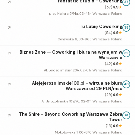
Fantastic Studio - Coworking
↗
37
(57)
4.9
★
plac Hallera 5/14a, 03-464 Warszawa, Poland
Tu Lubię Coworking
↗
38
(54)
4.9
★
Genewska 6, 03-963 Warszawa, Poland
Biznes Zone — Coworking i biura na wynajem w
↗
39
Warszawie
(42)
4.9
★
Al. Jerozolimskie 123A, 02-017 Warszawa, Poland
Alejejerozolimskie109.pl - wirtualne biuro
↗
40
Warszawa od 29 PLN/msc
(29)
4.9
★
Al. Jerozolimskie 109/70, 02-011 Warszawa, Poland
The Shire - Beyond Coworking Warszawa Zebra
↗
41
Tower
(15)
4.9
★
Mokotowska 1, 00-640 Warszawa, Poland