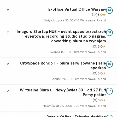
E-office Virtual Office Warsaw
↗
14
(12)
5.0
★
Świętokrzyska 30, 00-116 Warszawa, Poland
Imaguru Startup HUB - event space|przestrzeń
↗
15
eventowa, recording studio|studio nagrań,
coworking, biura na wynajem
(10)
5.0
★
Twarda 14/16, 00-824 Warszawa, Poland
CitySpace Rondo 1 - biura serwisowane | sale
↗
16
spotkań
(10)
5.0
★
Rondo ONZ 1, 00-124 Warszawa, Poland
Wirtualne Biuro ul. Nowy Świat 33 - od 27 PLN
↗
17
Pełny pakiet
(9)
5.0
★
Nowy Świat 33/13, 00-029 Warszawa, Poland
Puzzle Office | Fabryka Norblina