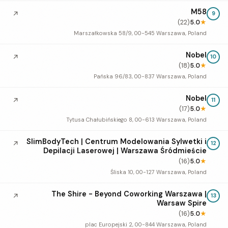
M58
↗
9
(22)
5.0
★
Marszałkowska 58/9, 00-545 Warszawa, Poland
Nobel
↗
10
(18)
5.0
★
Pańska 96/83, 00-837 Warszawa, Poland
Nobel
↗
11
(17)
5.0
★
Tytusa Chałubińskiego 8, 00-613 Warszawa, Poland
SlimBodyTech | Centrum Modelowania Sylwetki i
↗
12
Depilacji Laserowej | Warszawa Śródmieście
(16)
5.0
★
Śliska 10, 00-127 Warszawa, Poland
The Shire - Beyond Coworking Warszawa |
↗
13
Warsaw Spire
(16)
5.0
★
plac Europejski 2, 00-844 Warszawa, Poland