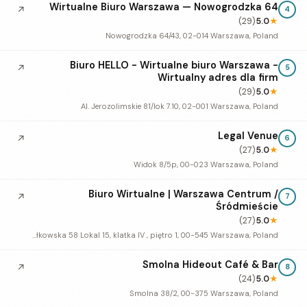
Wirtualne Biuro Warszawa — Nowogrodzka 64
↗
4
(29)
5.0
★
Nowogrodzka 64/43, 02-014 Warszawa, Poland
Biuro HELLO - Wirtualne biuro Warszawa -
↗
5
Wirtualny adres dla firm
(29)
5.0
★
Al. Jerozolimskie 81/lok 7.10, 02-001 Warszawa, Poland
Legal Venue
↗
6
(27)
5.0
★
Widok 8/5p, 00-023 Warszawa, Poland
Biuro Wirtualne | Warszawa Centrum /
↗
7
Śródmieście
(27)
5.0
★
Marszałkowska 58 Lokal 15, klatka IV , piętro 1, 00-545 Warszawa, Poland
Smolna Hideout Café & Bar
↗
8
(24)
5.0
★
Smolna 38/2, 00-375 Warszawa, Poland