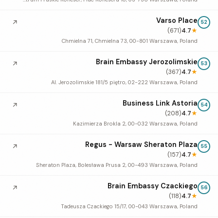
Varso Place
↗
52
(671)
4.7
★
Chmielna 71, Chmielna 73, 00-801 Warszawa, Poland
Brain Embassy Jerozolimskie
↗
53
(367)
4.7
★
Al. Jerozolimskie 181/5 piętro, 02-222 Warszawa, Poland
Business Link Astoria
↗
54
(208)
4.7
★
Kazimierza Brokla 2, 00-032 Warszawa, Poland
Regus - Warsaw Sheraton Plaza
↗
55
(157)
4.7
★
Sheraton Plaza, Bolesława Prusa 2, 00-493 Warszawa, Poland
Brain Embassy Czackiego
↗
56
(118)
4.7
★
Tadeusza Czackiego 15/17, 00-043 Warszawa, Poland