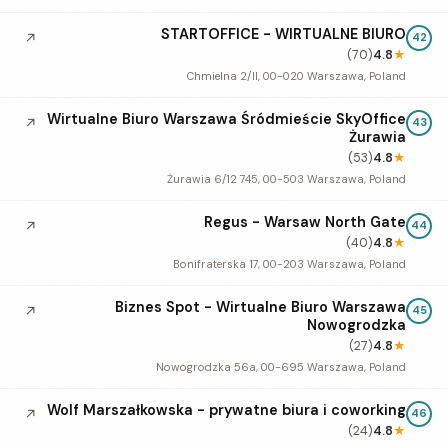
STARTOFFICE - WIRTUALNE BIURO
↗
42
(70)
4.8
★
Chmielna 2/II, 00-020 Warszawa, Poland
Wirtualne Biuro Warszawa Śródmieście SkyOffice
↗
43
Żurawia
(53)
4.8
★
Żurawia 6/12 745, 00-503 Warszawa, Poland
Regus - Warsaw North Gate
↗
44
(40)
4.8
★
Bonifraterska 17, 00-203 Warszawa, Poland
Biznes Spot - Wirtualne Biuro Warszawa
↗
45
Nowogrodzka
(27)
4.8
★
Nowogrodzka 56a, 00-695 Warszawa, Poland
Wolf Marszałkowska - prywatne biura i coworking
↗
46
(24)
4.8
★