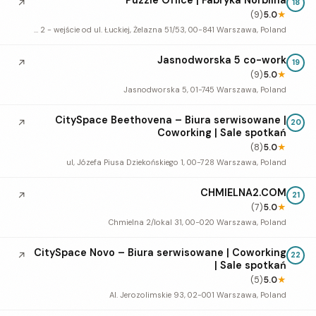
↗
18
(9)
5.0
★
Galwan 2 - wejście od ul. Łuckiej, Żelazna 51/53, 00-841 Warszawa, Poland
Jasnodworska 5 co-work
↗
19
(9)
5.0
★
Jasnodworska 5, 01-745 Warszawa, Poland
CitySpace Beethovena – Biura serwisowane |
↗
20
Coworking | Sale spotkań
(8)
5.0
★
ul, Józefa Piusa Dziekońskiego 1, 00-728 Warszawa, Poland
CHMIELNA2.COM
↗
21
(7)
5.0
★
Chmielna 2/lokal 31, 00-020 Warszawa, Poland
CitySpace Novo – Biura serwisowane | Coworking
↗
22
| Sale spotkań
(5)
5.0
★
Al. Jerozolimskie 93, 02-001 Warszawa, Poland