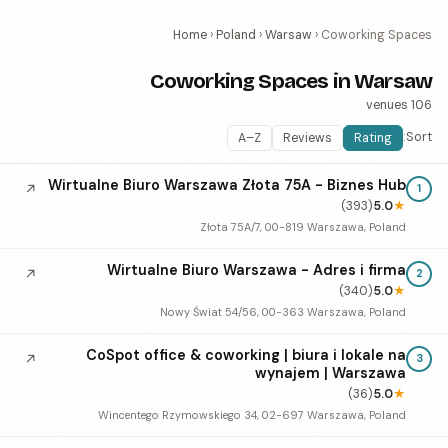
Home
›
Poland
›
Warsaw
›
Coworking Spaces
Coworking Spaces in Warsaw
106 venues
Sort:
A–Z
Reviews
Rating
Wirtualne Biuro Warszawa Złota 75A - Biznes Hub
↗
1
(393)
5.0
★
Złota 75A/7, 00-819 Warszawa, Poland
Wirtualne Biuro Warszawa - Adres i firma
↗
2
(340)
5.0
★
Nowy Świat 54/56, 00-363 Warszawa, Poland
CoSpot office & coworking | biura i lokale na
↗
3
wynajem | Warszawa
(36)
5.0
★
Wincentego Rzymowskiego 34, 02-697 Warszawa, Poland